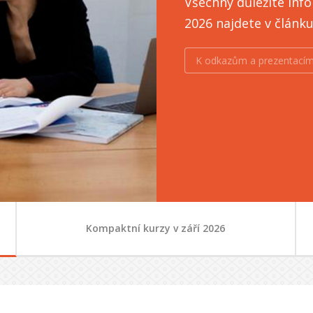
Všechny důležité info
2026 najdete v článk
K odkazům a prezentacím
Kompaktní kurzy v září 2026