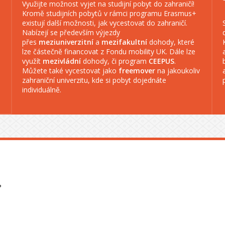
Využijte možnost vyjet na studijní pobyt do zahraničí!
Kromě studijních pobytů v rámci programu Erasmus+
existují další možnosti, jak vycestovat do zahraničí.
Nabízejí se především výjezdy
přes
meziuniverzitní
a
mezifakultní
dohody, které
lze částečně financovat z Fondu mobility UK. Dále lze
využít
mezivládní
dohody, či program
CEEPUS
.
Můžete také vycestovat jako
freemover
na jakoukoliv
zahraniční univerzitu, kde si pobyt dojednáte
individuálně.
?