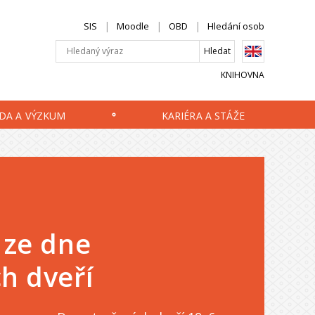
SIS
Moodle
OBD
Hledání osob
KNIHOVNA
DA A VÝZKUM
KARIÉRA A STÁŽE
 ze dne
h dveří