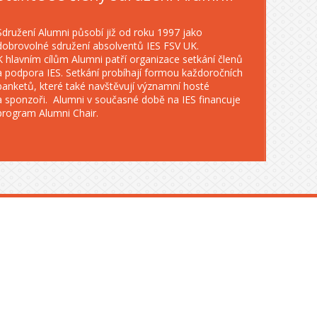
Sdružení Alumni působí již od roku 1997 jako
dobrovolné sdružení absolventů IES FSV UK.
K hlavním cílům Alumni patří organizace setkání členů
a podpora IES. Setkání probíhají formou každoročních
banketů, které také navštěvují významní hosté
a sponzoři. Alumni v současné době na IES financuje
program Alumni Chair.