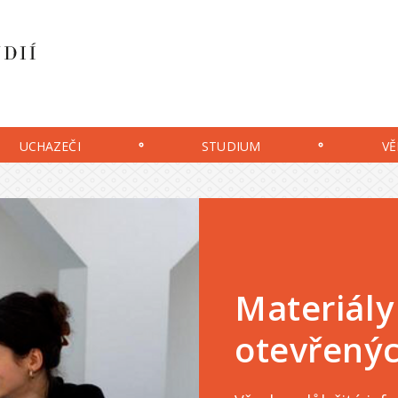
UCHAZEČI
STUDIUM
VĚ
Materiály
otevřenýc