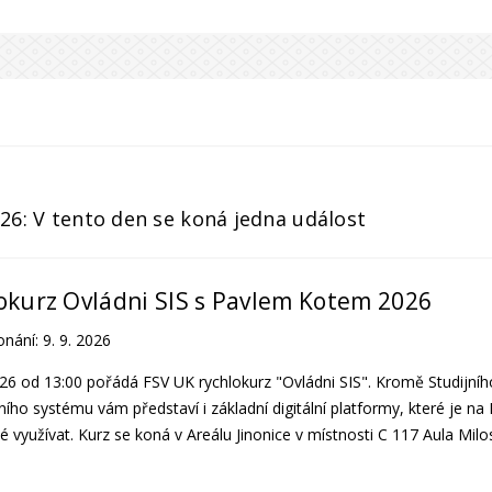
2026: V tento den se koná jedna událost
okurz Ovládni SIS s Pavlem Kotem 2026
onání:
9. 9. 2026
026 od 13:00 pořádá FSV UK rychlokurz "Ovládni SIS". Kromě Studijníh
ího systému vám představí i základní digitální platformy, které je na
využívat. Kurz se koná v Areálu Jinonice v místnosti C 117 Aula Milo