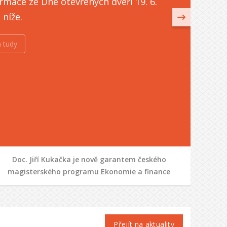
rmace ze Dne otevřených dveří 19. 6.
u níže.
 tudy
Doc. Jiří Kukačka je nově garantem českého
magisterského programu Ekonomie a finance
Přejít na aktuality