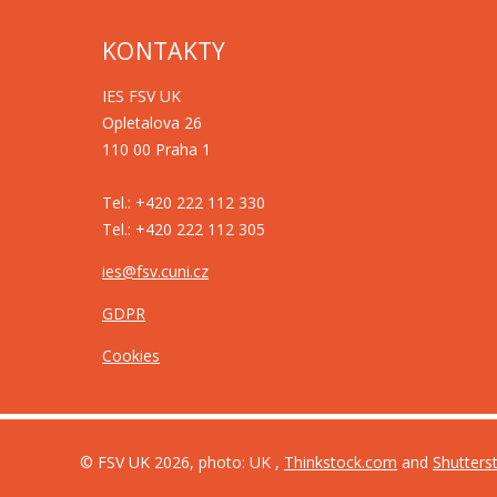
KONTAKTY
IES FSV UK
Opletalova 26
110 00 Praha 1
Tel.: +420 222 112 330
Tel.: +420 222 112 305
ies@fsv.cuni.cz
GDPR
Cookies
© FSV UK 2026, photo: UK ,
Thinkstock.com
and
Shutters