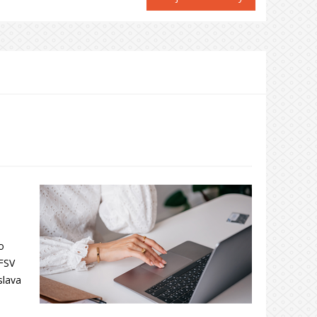
o
 FSV
slava