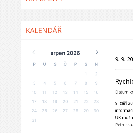
KALENDÁŘ
srpen 2026
9. 9. 
P
Ú
S
Č
P
S
N
1
2
Rychl
3
4
5
6
7
8
9
Datum k
10
11
12
13
14
15
16
17
18
19
20
21
22
23
9. září 2
informačn
24
25
26
27
28
29
30
UK možné 
31
Petruska.