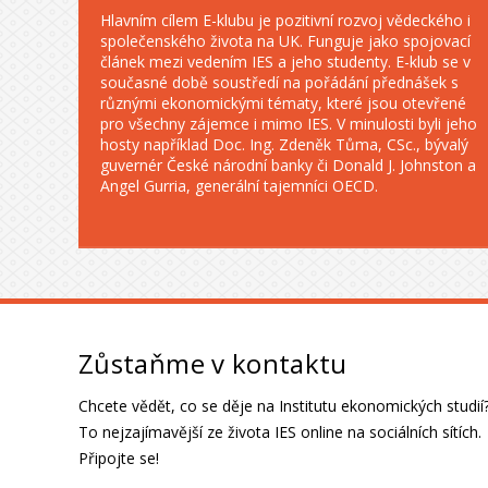
Hlavním cílem E-klubu je pozitivní rozvoj vědeckého i
společenského života na UK. Funguje jako spojovací
článek mezi vedením IES a jeho studenty. E-klub se v
současné době soustředí na pořádání přednášek s
různými ekonomickými tématy, které jsou otevřené
pro všechny zájemce i mimo IES. V minulosti byli jeho
hosty například Doc. Ing. Zdeněk Tůma, CSc., bývalý
guvernér České národní banky či Donald J. Johnston a
Angel Gurria, generální tajemníci OECD.
Zůstaňme v kontaktu
Chcete vědět, co se děje na Institutu ekonomických studií
To nejzajímavější ze života IES online na sociálních sítích.
Připojte se!