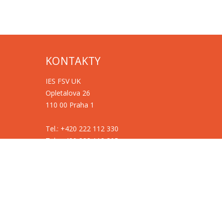
KONTAKTY
IES FSV UK
Opletalova 26
110 00 Praha 1
Tel.: +420 222 112 330
Tel.: +420 222 112 305
ies@fsv.cuni.cz
GDPR
Cookies