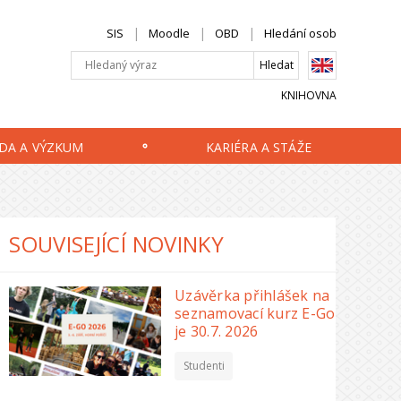
SIS
Moodle
OBD
Hledání osob
KNIHOVNA
DA A VÝZKUM
KARIÉRA A STÁŽE
SOUVISEJÍCÍ NOVINKY
Uzávěrka přihlášek na
seznamovací kurz E-Go
je 30.7. 2026
Studenti