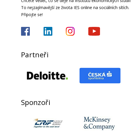
Chcete vědět, co se děje na Institutu ekonomických studií
To nejzajímavější ze života IES online na sociálních sítích.
Připojte se!
Partneři
Sponzoři