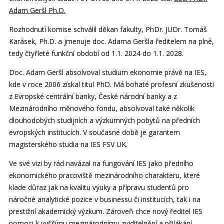
Adam Geršl Ph.D.
Rozhodnutí komise schválil děkan fakulty, PhDr. JUDr. Tomáš
Karásek, Ph.D. a jmenuje doc. Adama Geršla ředitelem na plné,
tedy čtyřleté funkční období od 1.1. 2024 do 1.1. 2028.
Doc. Adam Geršl absolvoval studium ekonomie právě na IES,
kde v roce 2006 získal titul PhD. Má bohaté profesní zkušenosti
z Evropské centrální banky, České národní banky a z
Mezinárodního měnového fondu, absolvoval také několik
dlouhodobých studijních a výzkumných pobytů na předních
evropských institucích. V současné době je garantem
magisterského studia na IES FSV UK.
Ve své vizi by rád navázal na fungování IES jako předního
ekonomického pracoviště mezinárodního charakteru, které
klade důraz jak na kvalitu výuky a přípravu studentů pro
náročné analytické pozice v businessu či institucích, tak i na
prestižní akademický výzkum. Zároveň chce nový ředitel IES
pomoci k vyššímu mezinárodnímu zviditelnění a přilákání