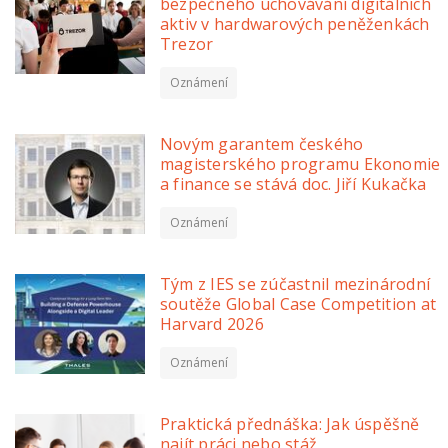
bezpečného uchovávání digitálních
aktiv v hardwarových peněženkách
Trezor
Oznámení
Novým garantem českého
magisterského programu Ekonomie
a finance se stává doc. Jiří Kukačka
Oznámení
Tým z IES se zúčastnil mezinárodní
soutěže Global Case Competition at
Harvard 2026
Oznámení
Praktická přednáška: Jak úspěšně
najít práci nebo stáž