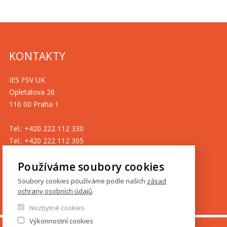
KONTAKTY
IES FSV UK
Opletalova 26
110 00 Praha 1
Tel.: +420 222 112 330
Tel.: +420 222 112 305
ies@fsv.cuni.cz
Používáme soubory cookies
GDPR
Soubory cookies používáme podle našich
zásad
ochrany osobních údajů
.
Cookies
Nezbytné cookies
Výkonnostní cookies