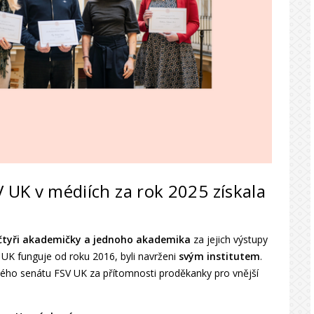
V UK v médiích za rok 2025 získala
čtyři akademičky a jednoho akademika
za jejich výstupy
 UK funguje od roku 2016, byli navrženi
svým institutem
.
ého senátu FSV UK za přítomnosti proděkanky pro vnější