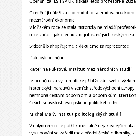
Ocenění za IES FSV UK získala letos
profesorka Zuza
Ocenění jí náleží za dlouhodobou a erudovanou komun
mezinárodní ekonomie.
V loňském roce se stala historicky nejmladší profesor
roce zařadil jako jednu z nejcitovanějších českých 
Srdečně blahopřejeme a děkujeme za reprezentaci!
Dále byli oceněni:
Kateřina Fuksová, Institut mezinárodních studií
Je oceněna za systematické přibližování svého výzku
historických narativů v zemích středovýchodní Evropy,
nemnoha českým odbornicím a odborníkům, kteří kome
širších souvislostí evropského politického dění.
Michal Malý, Institut politologických studií
V uplynulém roce patřil k mediálně nejaktivnějším a
vystupování se zařadil mezi přední české odborníky, k