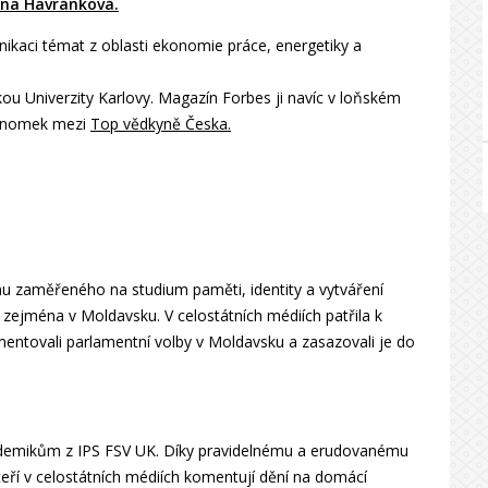
na Havránková.
ikaci témat z oblasti ekonomie práce, energetiky a
kou Univerzity Karlovy. Magazín Forbes ji navíc v loňském
ekonomek mezi
Top vědkyně Česka.
mu zaměřeného na studium paměti, identity a vytváření
 zejména v Moldavsku. V celostátních médiích patřila k
ntovali parlamentní volby v Moldavsku a zasazovali je do
kademikům z IPS FSV UK. Díky pravidelnému a erudovanému
teří v celostátních médiích komentují dění na domácí