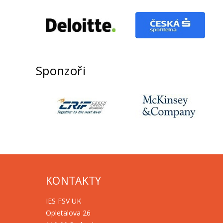
Sponzoři
KONTAKTY
IES FSV UK
Opletalova 26