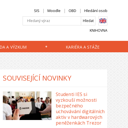
SIS
Moodle
OBD
Hledání osob
KNIHOVNA
DA A VÝZKUM
KARIÉRA A STÁŽE
SOUVISEJÍCÍ NOVINKY
Studenti IES si
vyzkouší možnosti
bezpečného
uchovávání digitálních
aktiv v hardwarových
peněženkách Trezor