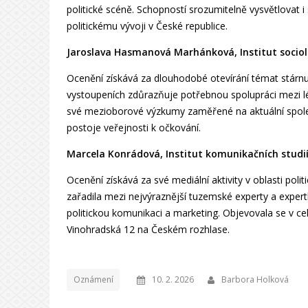
politické scéně. Schopností srozumitelně vysvětlovat 
politickému vývoji v České republice.
Jaroslava Hasmanová Marhánková, Institut sociol
Ocenění získává za dlouhodobé otevírání témat stárnut
vystoupeních zdůrazňuje potřebnou spolupráci mezi lé
své mezioborové výzkumy zaměřené na aktuální společe
postoje veřejnosti k očkování.
Marcela Konrádová, Institut komunikačních studií 
Ocenění získává za své mediální aktivity v oblasti po
zařadila mezi nejvýraznější tuzemské experty a expert
politickou komunikaci a marketing. Objevovala se v ce
Vinohradská 12 na Českém rozhlase.
Oznámení
10. 2. 2026
Barbora Holková