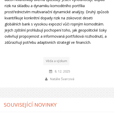
rizik na skladbu a dynamiku komoditního portfilia
prostřednictvím multivariační dynamické analýzy. Druhý způsob
kvantifikuje konkrétní dopady rizik na ziskovost deseti
globálních bank s vysokou expozicí vůči ropným komoditám.
Jejich zjištění prohlubují pochopení toho, jak geopolitické šoky
ovlivňují propojenost a informovaná portfoliová rozhodnutí, a
zdůrazňují potřebu adaptivních strategií ve financích.
Věda a výzkum
8. 12. 2025
Natálie Švarcová
SOUVISEJÍCÍ NOVINKY