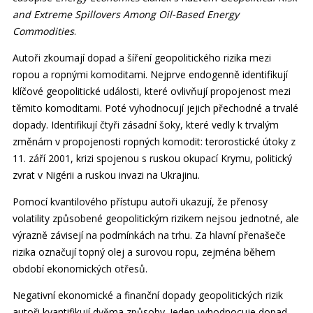
and Extreme Spillovers Among Oil-Based Energy
Commodities
.
Autoři zkoumají dopad a šíření geopolitického rizika mezi
ropou a ropnými komoditami. Nejprve endogenně identifikují
klíčové geopolitické události, které ovlivňují propojenost mezi
těmito komoditami. Poté vyhodnocují jejich přechodné a trvalé
dopady. Identifikují čtyři zásadní šoky, které vedly k trvalým
změnám v propojenosti ropných komodit: terorostické útoky z
11. září 2001, krizi spojenou s ruskou okupací Krymu, politický
zvrat v Nigérii a ruskou invazi na Ukrajinu.
Pomocí kvantilového přístupu autoři ukazují, že přenosy
volatility způsobené geopolitickým rizikem nejsou jednotné, ale
výrazně závisejí na podmínkách na trhu. Za hlavní přenašeče
rizika označují topný olej a surovou ropu, zejména během
období ekonomických otřesů.
Negativní ekonomické a finanční dopady geopolitických rizik
autoři kvantifikují dvěma způsoby. Jeden vyhodnocuje dopad