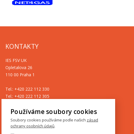
KONTAKTY
IES FSV UK
Opletalova 26
110 00 Praha 1
Tel.: +420 222 112 330
Tel.: +420 222 112 305
ies@fsv.cuni.cz
Používáme soubory cookies
GDPR
Soubory cookies používáme podle našich
zásad
ochrany osobních údajů
.
Cookies