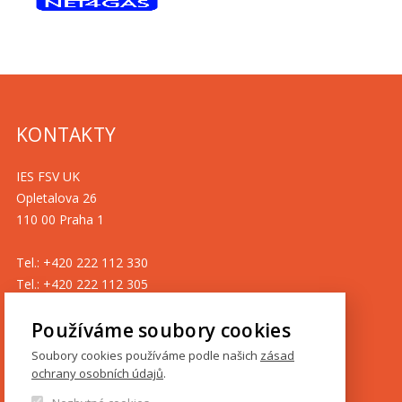
KONTAKTY
IES FSV UK
Opletalova 26
110 00 Praha 1
Tel.: +420 222 112 330
Tel.: +420 222 112 305
ies@fsv.cuni.cz
Používáme soubory cookies
GDPR
Soubory cookies používáme podle našich
zásad
ochrany osobních údajů
.
Cookies