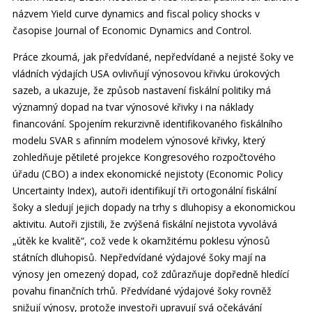
názvem Yield curve dynamics and fiscal policy shocks v
časopise Journal of Economic Dynamics and Control.
Práce zkoumá, jak předvídané, nepředvídané a nejisté šoky ve
vládních výdajích USA ovlivňují výnosovou křivku úrokových
sazeb, a ukazuje, že způsob nastavení fiskální politiky má
významný dopad na tvar výnosové křivky i na náklady
financování. Spojením rekurzivně identifikovaného fiskálního
modelu SVAR s afinním modelem výnosové křivky, který
zohledňuje pětileté projekce Kongresového rozpočtového
úřadu (CBO) a index ekonomické nejistoty (Economic Policy
Uncertainty Index), autoři identifikují tři ortogonální fiskální
šoky a sledují jejich dopady na trhy s dluhopisy a ekonomickou
aktivitu. Autoři zjistili, že zvýšená fiskální nejistota vyvolává
„útěk ke kvalitě“, což vede k okamžitému poklesu výnosů
státních dluhopisů. Nepředvídané výdajové šoky mají na
výnosy jen omezený dopad, což zdůrazňuje dopředně hledící
povahu finančních trhů. Předvídané výdajové šoky rovněž
snižují výnosy, protože investoři upravují svá očekávání