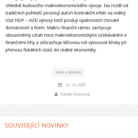
ohledně budoucího makroekonomického vývoje. Na rozdíl od
tradičních pohledů pozorují autoři kontrakční efekt na reálný
růst HDP – nižší výnosy totiž posilují opatrnostní chování
domácností a firem. Makro-finanční rámec zachycuje
obousměrný vztah mezi makroekonomickými očekáváními a
finančními trhy a zdůrazňuje klíčovou roli výnosové křivky při
přenosu fiskálních šoků do reálné ekonomiky.
Věda a výzkum
12. 10. 2025
Natálie Švarcová
SOUVISEJÍCÍ NOVINKY