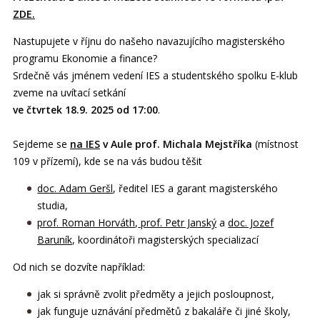
ZDE.
Nastupujete v říjnu do našeho navazujícího magisterského
programu Ekonomie a finance?
Srdečně vás jménem vedení IES a studentského spolku E-klub
zveme na uvítací setkání
ve čtvrtek 18.9. 2025 od 17:00
.
Sejdeme se
na IES
v Aule prof. Michala Mejstříka
(místnost
109 v přízemí), kde se na vás budou těšit
doc. Adam Geršl
, ředitel IES a garant magisterského
studia,
prof. Roman Horváth
,
prof. Petr Janský
a
doc. Jozef
Baruník
, koordinátoři magisterských specializací
Od nich se dozvíte například:
jak si správně zvolit předměty a jejich posloupnost,
jak funguje uznávání předmětů z bakaláře či jiné školy,