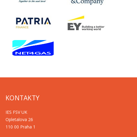
KONTAKTY
IES FSV UK
Opletalova 26
110 00 Praha 1