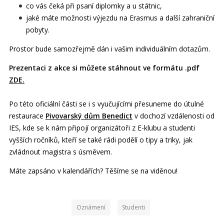
co vás čeká při psaní diplomky a u státnic,
jaké máte možnosti výjezdu na Erasmus a další zahraniční
pobyty.
Prostor bude samozřejmě dán i vašim individuálním dotazům.
Prezentaci z akce si můžete stáhnout ve formátu .pdf
ZDE.
Po této oficiální části se i s vyučujícími přesuneme do útulné
restaurace
Pivovarský dům Benedict
v dochozí vzdálenosti od
IES, kde se k nám připojí organizátoři z E-klubu a studenti
vyšších ročníků, kteří se také rádi podělí o tipy a triky, jak
zvládnout magistra s úsměvem.
Máte zapsáno v kalendářích? Těšíme se na viděnou!
Oznámení
Studenti