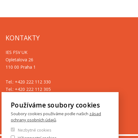
KONTAKTY
IES FSV UK
Opletalova 26
110 00 Praha 1
Tel.: +420 222 112 330
Tel.: +420 222 112 305
ies@fsv.cuni.cz
Používáme soubory cookies
GDPR
Soubory cookies používáme podle našich
zásad
ochrany osobních údajů
.
Cookies
Nezbytné cookies