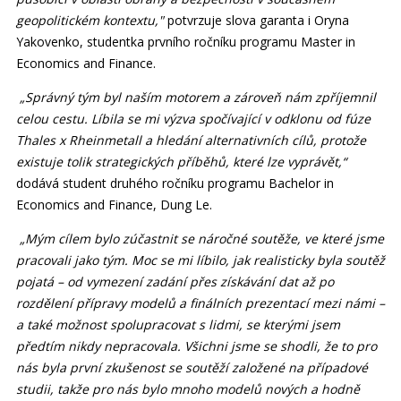
geopolitickém kontextu,"
potvrzuje slova garanta i Oryna
Yakovenko, studentka prvního ročníku programu Master in
Economics and Finance.
„Správný tým byl naším motorem a zároveň nám zpříjemnil
celou cestu. Líbila se mi výzva spočívající v odklonu od fúze
Thales x Rheinmetall a hledání alternativních cílů, protože
existuje tolik strategických příběhů, které lze vyprávět,“
dodává student druhého ročníku programu Bachelor in
Economics and Finance, Dung Le.
„Mým cílem bylo zúčastnit se náročné soutěže, ve které jsme
pracovali jako tým. Moc se mi líbilo, jak realisticky byla soutěž
pojatá – od vymezení zadání přes získávání dat až po
rozdělení přípravy modelů a finálních prezentací mezi námi –
a také možnost spolupracovat s lidmi, se kterými jsem
předtím nikdy nepracovala. Všichni jsme se shodli, že to pro
nás byla první zkušenost se soutěží založené na případové
studii, takže pro nás bylo mnoho modelů nových a hodně