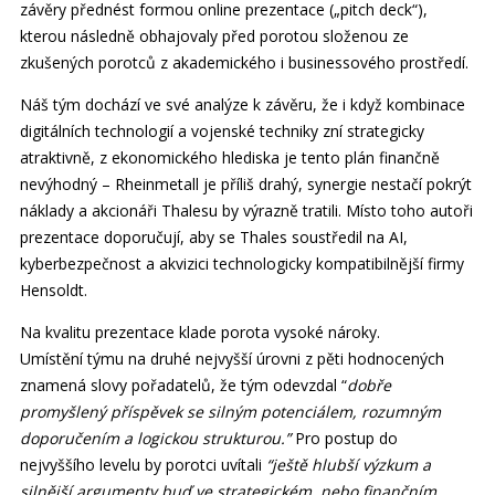
závěry přednést formou online prezentace („pitch deck“),
kterou následně obhajovaly před porotou složenou ze
zkušených porotců z akademického i businessového prostředí.
Náš tým dochází ve své analýze k závěru, že i když kombinace
digitálních technologií a vojenské techniky zní strategicky
atraktivně, z ekonomického hlediska je tento plán finančně
nevýhodný – Rheinmetall je příliš drahý, synergie nestačí pokrýt
náklady a akcionáři Thalesu by výrazně tratili. Místo toho autoři
prezentace doporučují, aby se Thales soustředil na AI,
kyberbezpečnost a akvizici technologicky kompatibilnější firmy
Hensoldt.
Na kvalitu prezentace klade porota vysoké nároky.
Umístění týmu na druhé nejvyšší úrovni z pěti hodnocených
znamená slovy pořadatelů, že tým odevzdal “
dobře
promyšlený příspěvek se silným potenciálem, rozumným
doporučením a logickou strukturou.”
Pro postup do
nejvyššího levelu by porotci uvítali
“ještě hlubší výzkum a
silnější argumenty buď ve strategickém, nebo finančním