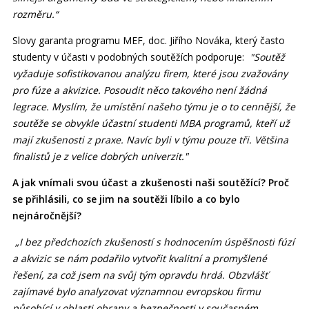
rozměru.“
Slovy garanta programu MEF, doc. Jiřího Nováka, který často
studenty v účasti v podobných soutěžích podporuje:
"Soutěž
vyžaduje sofistikovanou analýzu firem, které jsou zvažovány
pro fúze a akvizice. Posoudit něco takového není žádná
legrace. Myslím, že umístění našeho týmu je o to cennější, že
soutěže se obvykle účastní studenti MBA programů, kteří už
mají zkušenosti z praxe. Navíc byli v týmu pouze tři. Většina
finalistů je z velice dobrých univerzit."
A jak vnímali svou účast a zkušenosti naši soutěžící? Proč
se přihlásili, co se jim na soutěži líbilo a co bylo
nejnáročnější?
„I bez předchozích zkušeností s hodnocením úspěšnosti fúzí
a akvizic se nám podařilo vytvořit kvalitní a promyšlené
řešení, za což jsem na svůj tým opravdu hrdá. Obzvlášť
zajímavé bylo analyzovat významnou evropskou firmu
působící v oblasti obrany a bezpečnosti v současném