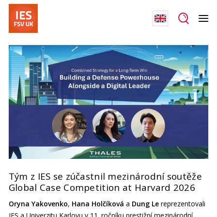
Tým z IES se zúčastnil mezinárodní soutěže
Global Case Competition at Harvard 2026
Oryna Yakovenko
,
Hana Holčíková
a
Dung Le
reprezentovali
IES a Univerzitu Karlovu v 11. ročníku prestižní mezinárodní