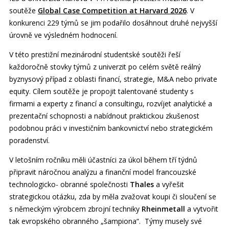
soutěže
Global Case Competition at Harvard 2026
. V
konkurenci 229 týmů se jim podařilo dosáhnout druhé nejvyšší
úrovně ve výsledném hodnocení.
V této prestižní mezinárodní studentské soutěži řeší
každoročně stovky týmů z univerzit po celém světě reálný
byznysový případ z oblasti financí, strategie, M&A nebo private
equity. Cílem soutěže je propojit talentované studenty s
firmami a experty z financí a consultingu, rozvíjet analytické a
prezentační schopnosti a nabídnout praktickou zkušenost
podobnou práci v investičním bankovnictví nebo strategickém
poradenství.
V letošním ročníku měli účastníci za úkol během tří týdnů
připravit náročnou analýzu a finanční model francouzské
technologicko- obranné společnosti
Thales
a vyřešit
strategickou otázku, zda by měla zvažovat koupi či sloučení se
s německým výrobcem zbrojní techniky
Rheinmetall
a vytvořit
tak evropského obranného „šampiona“. Týmy musely své