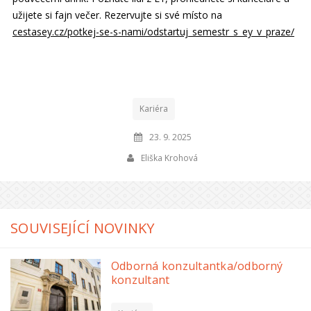
užijete si fajn večer. Rezervujte si své místo na
cestasey.cz/potkej-se-s-nami/odstartuj_semestr_s_ey_v_praze/
Kariéra
23. 9. 2025
Eliška Krohová
SOUVISEJÍCÍ NOVINKY
Odborná konzultantka/odborný
konzultant