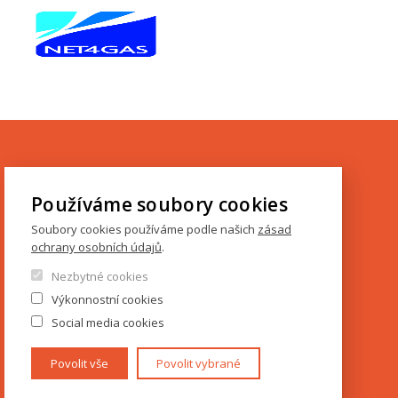
KONTAKTY
Používáme soubory cookies
IES FSV UK
Soubory cookies používáme podle našich
zásad
Opletalova 26
ochrany osobních údajů
.
110 00 Praha 1
Nezbytné cookies
Výkonnostní cookies
Tel.: +420 222 112 330
Social media cookies
Tel.: +420 222 112 305
ies@fsv.cuni.cz
Povolit vše
Povolit vybrané
GDPR