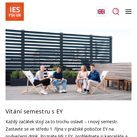
Vítání semestru s EY
Každý začátek stojí za to trochu oslavit – i nový semestr.
Zastavte se ve středu 1. října v pražské pobočce EY na
podvečerní drink
.
Poznáte lidi z EY, prohlédnete si kanceláře a