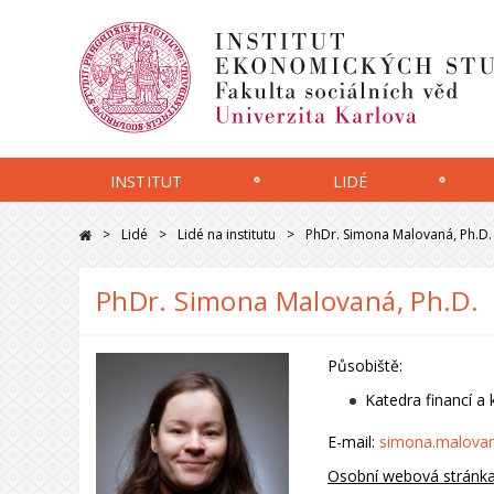
INSTITUT
LIDÉ
Lidé
Lidé na institutu
PhDr. Simona Malovaná, Ph.D.
PhDr. Simona Malovaná, Ph.D.
Působiště:
Katedra financí a 
E-mail:
simona.malova
Osobní webová stránk