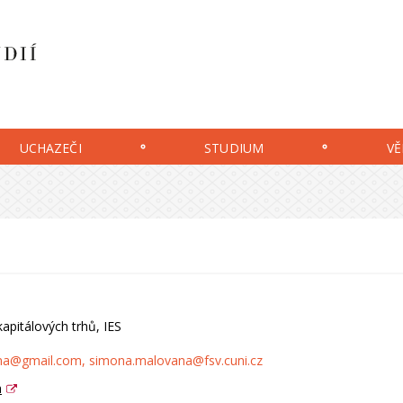
UCHAZEČI
STUDIUM
VĚ
kapitálových trhů, IES
na@gmail.com
, simona.malovana@fsv.cuni.cz
a