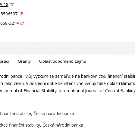
2018
95506537
0658-3214
prací
Granty
Oblast odborného zájmu
ní bance. Můj výzkum se zaměřuje na bankovnictví, finanční stabilitu
 jako celku. V poslední době se intenzivně věnuji také oblasti klima
 Journal of Financial Stability, International Journal of Central Banki
inanční stability, Česká národní banka
kce finanční stability, Česká národní banka