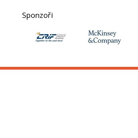
Sponzoři
KONTAKTY
IES FSV UK
Opletalova 26
110 00 Praha 1
Tel.: +420 222 112 330
Tel.: +420 222 112 305