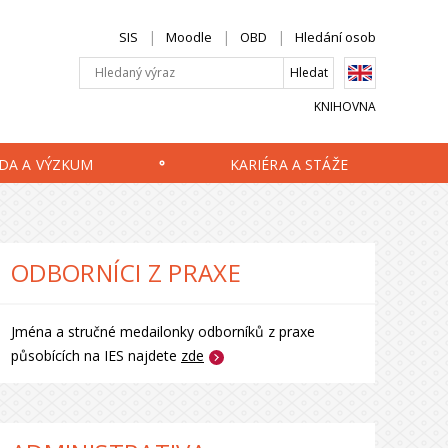
SIS
Moodle
OBD
Hledání osob
KNIHOVNA
DA A VÝZKUM
KARIÉRA A STÁŽE
ODBORNÍCI Z PRAXE
Jména a stručné medailonky odborníků z praxe
působících na IES najdete
zde