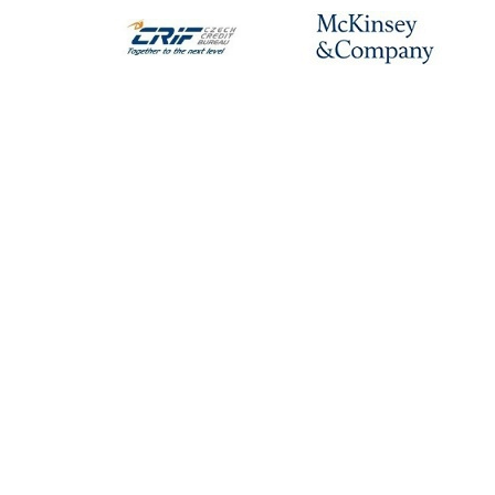
KONTAKTY
IES FSV UK
Opletalova 26
110 00 Praha 1
Tel.: +420 222 112 330
Tel.: +420 222 112 305
ies@fsv.cuni.cz
GDPR