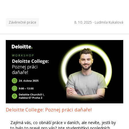
Závěrečné práce
8. 10. 2025 -
Ludmila Kukalová
Deloitte College: Poznej práci daňaře!
Zajímá vás, co obnáší práce v daních, ale nevíte, jestli by
to bylo to pravé pro vás? Jste studenti(tky) posledních