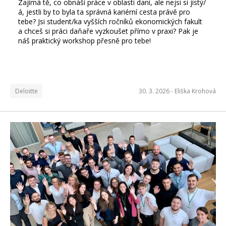
Zajímá tě, co obnáší práce v oblasti daní, ale nejsi si jistý/
á, jestli by to byla ta správná kariérní cesta právě pro
tebe? Jsi student/ka vyšších ročníků ekonomických fakult
a chceš si práci daňaře vyzkoušet přímo v praxi? Pak je
náš praktický workshop přesně pro tebe!
Deloitte
30. 3. 2026 -
Eliška Krohová