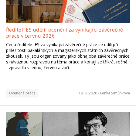
Ředitel IES udělil ocenění za vynikající závěrečné
práce v červnu 2026
Materiály ze dne otevřených
Cena ředitele IES za vynikající závěrečné práce se udílí při
dveří
příležitosti bakalářských a magisterských státních závěrečných
zkoušek. Ty jsou organizovány jako obhajoba závěrečné práce
s návaznou rozpravou na téma práce a konají se třikrát ročně
Všechny důležité informace ze Dne otevřených
- zpravidla v lednu, červnu a září.
dveří 19. 6. 2026 najdete v článku níže.
K odkazům a prezentacím tudy
Oceněné práce
19. 6. 2026 -
Lenka Šimůnková