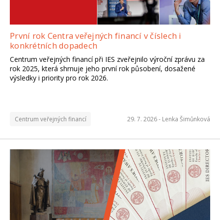
První rok Centra veřejných financí v číslech i
konkrétních dopadech
Centrum veřejných financí při IES zveřejnilo výroční zprávu za
rok 2025, která shrnuje jeho první rok působení, dosažené
výsledky i priority pro rok 2026.
Centrum veřejných financí
29. 7. 2026 -
Lenka Šimůnková