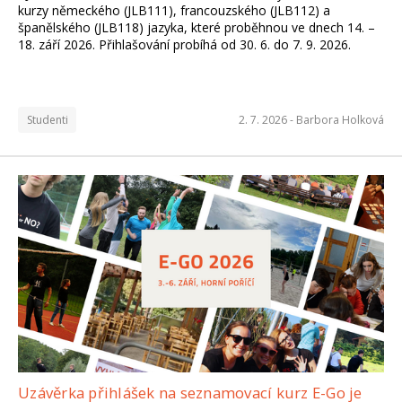
kurzy německého (JLB111), francouzského (JLB112) a
španělského (JLB118) jazyka, které proběhnou ve dnech 14. –
18. září 2026. Přihlašování probíhá od 30. 6. do 7. 9. 2026.
Studenti
2. 7. 2026 -
Barbora Holková
Uzávěrka přihlášek na seznamovací kurz E-Go je