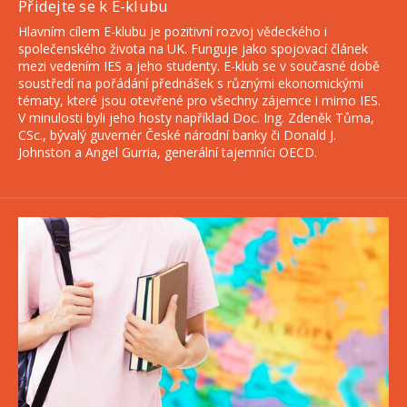
Přidejte se k E-klubu
Hlavním cílem E-klubu je pozitivní rozvoj vědeckého i
společenského života na UK. Funguje jako spojovací článek
mezi vedením IES a jeho studenty. E-klub se v současné době
soustředí na pořádání přednášek s různými ekonomickými
tématy, které jsou otevřené pro všechny zájemce i mimo IES.
V minulosti byli jeho hosty například Doc. Ing. Zdeněk Tůma,
CSc., bývalý guvernér České národní banky či Donald J.
Johnston a Angel Gurria, generální tajemníci OECD.