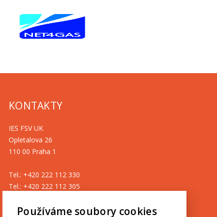
KONTAKTY
IES FSV UK
Opletalova 26
110 00 Praha 1
Tel.: +420 222 112 330
Tel.: +420 222 112 305
ies@fsv.cuni.cz
Používáme soubory cookies