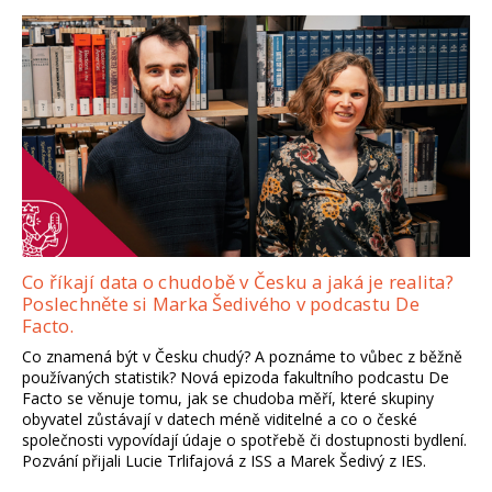
Co říkají data o chudobě v Česku a jaká je realita?
Poslechněte si Marka Šedivého v podcastu De
Facto.
Co znamená být v Česku chudý? A poznáme to vůbec z běžně
používaných statistik? Nová epizoda fakultního podcastu De
Facto se věnuje tomu, jak se chudoba měří, které skupiny
obyvatel zůstávají v datech méně viditelné a co o české
společnosti vypovídají údaje o spotřebě či dostupnosti bydlení.
Pozvání přijali Lucie Trlifajová z ISS a Marek Šedivý z IES.