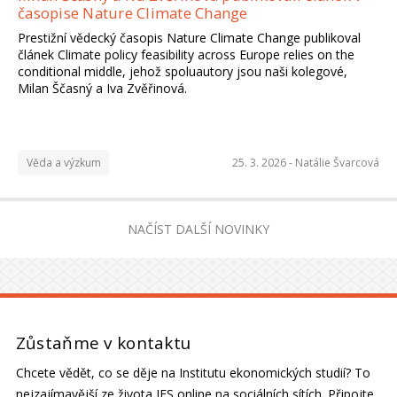
časopise Nature Climate Change
Prestižní vědecký časopis Nature Climate Change publikoval
článek Climate policy feasibility across Europe relies on the
conditional middle, jehož spoluautory jsou naši kolegové,
Milan Ščasný a Iva Zvěřinová.
Věda a výzkum
25. 3. 2026 -
Natálie Švarcová
NAČÍST DALŠÍ NOVINKY
Zůstaňme v kontaktu
Chcete vědět, co se děje na Institutu ekonomických studií? To
nejzajímavější ze života IES online na sociálních sítích. Připojte