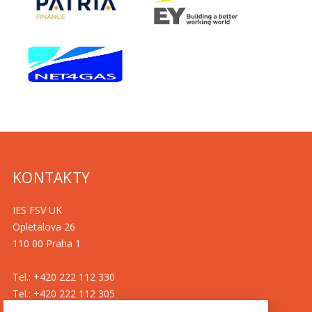
KONTAKTY
IES FSV UK
Opletalova 26
110 00 Praha 1
Tel.: +420 222 112 330
Tel.: +420 222 112 305