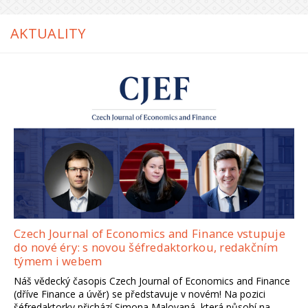
AKTUALITY
Czech Journal of Economics and Finance vstupuje
do nové éry: s novou šéfredaktorkou, redakčním
týmem i webem
Náš vědecký časopis Czech Journal of Economics and Finance
(dříve Finance a úvěr) se představuje v novém! Na pozici
šéfredaktorky přichází Simona Malovaná, která působí na