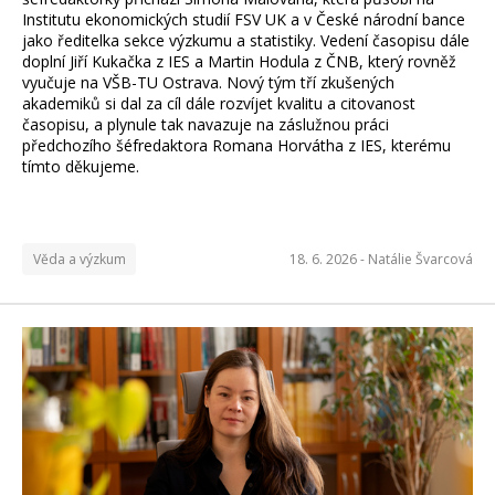
Institutu ekonomických studií FSV UK a v České národní bance
jako ředitelka sekce výzkumu a statistiky. Vedení časopisu dále
doplní Jiří Kukačka z IES a Martin Hodula z ČNB, který rovněž
vyučuje na VŠB-TU Ostrava. Nový tým tří zkušených
akademiků si dal za cíl dále rozvíjet kvalitu a citovanost
časopisu, a plynule tak navazuje na záslužnou práci
předchozího šéfredaktora Romana Horvátha z IES, kterému
tímto děkujeme.
Věda a výzkum
18. 6. 2026 -
Natálie Švarcová