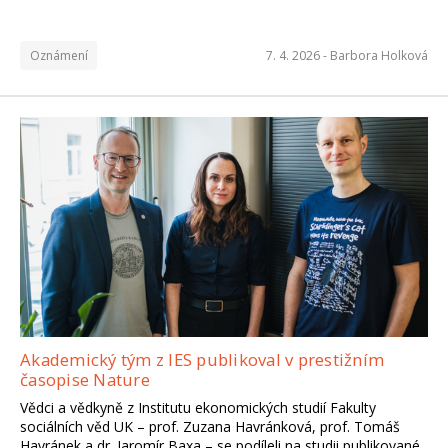
Oznámení
7. 4. 2026 -
Barbora Holková
Akademický tým z IES publikoval v prestižním
časopise Nature
Vědci a vědkyně z Institutu ekonomických studií Fakulty
sociálních věd UK – prof. Zuzana Havránková, prof. Tomáš
Havránek a dr. Jaromír Baxa – se podíleli na studii publikované