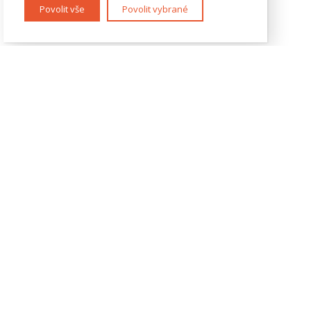
Povolit vše
Povolit vybrané
KONTAKTY
IES FSV UK
Opletalova 26
110 00 Praha 1
Tel.: +420 222 112 330
Tel.: +420 222 112 305
ies@fsv.cuni.cz
GDPR
Cookies