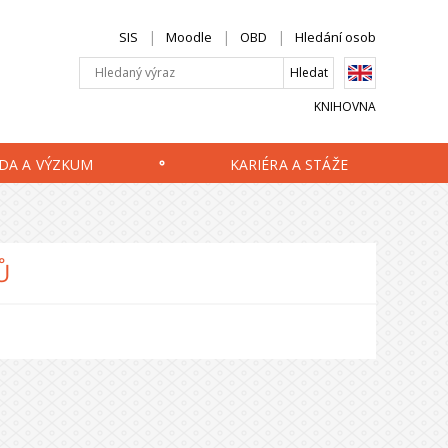
SIS
Moodle
OBD
Hledání osob
KNIHOVNA
DA A VÝZKUM
KARIÉRA A STÁŽE
Ů