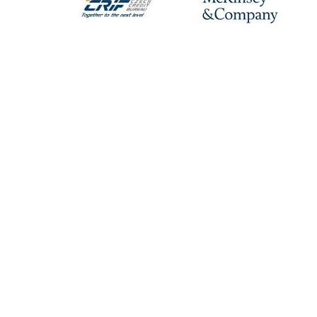
KONTAKTY
IES FSV UK
Opletalova 26
110 00 Praha 1
Tel.: +420 222 112 330
Tel.: +420 222 112 305
ies@fsv.cuni.cz
GDPR
Cookies