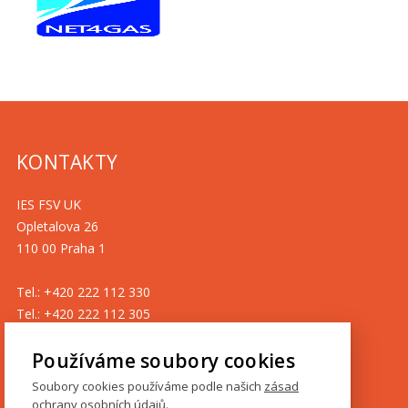
KONTAKTY
IES FSV UK
Opletalova 26
110 00 Praha 1
Tel.: +420 222 112 330
Tel.: +420 222 112 305
ies@fsv.cuni.cz
Používáme soubory cookies
GDPR
Soubory cookies používáme podle našich
zásad
ochrany osobních údajů
.