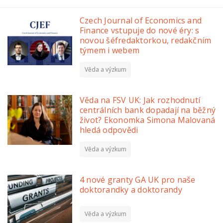
Czech Journal of Economics and
Finance vstupuje do nové éry: s
novou šéfredaktorkou, redakčním
týmem i webem
Věda a výzkum
Věda na FSV UK: Jak rozhodnutí
centrálních bank dopadají na běžný
život? Ekonomka Simona Malovaná
hledá odpovědi
Věda a výzkum
4 nové granty GA UK pro naše
doktorandky a doktorandy
Věda a výzkum