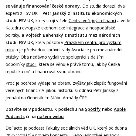
se věnuje financování české obrany.
Do studia dorazili dva
experti z FSV UK –
Petr Janský z Institutu ekonomických
studií FSV UK
, který stojí v čele
Centra veřejných financí
a vede
Katedru evropské ekonomické integrace a hospodářské
politiky,
a Vojtěch Bahenský z Institutu mezinárodních
studií FSV UK
,
který působí v
Pražském centru pro výzkum
míru
a je předsedou správní rady Asociace pro mezinárodní
otázky. Oba nedávno vydali ve spolupráci s dalšími
odborníky
studii
, která se věnuje právě tomu, jak by Česká
republika měla financovat svou obranu.
Proč je potřeba výdaje na obranu zvýšit? Jak zlepšit fungování
veřejných financí? A jakou historku si odnáší Petr Janský z
jednání na Generálním štábu Armády ČR?
Dozvíte se v podcastu. K poslechu na
Spotify
nebo
Apple
Podcasts
či na
našem webu
DeFacto je podcast Fakulty sociálních věd UK, který od dubna
2025 vychází v novém konceptu – jeho jednotlivé epizody