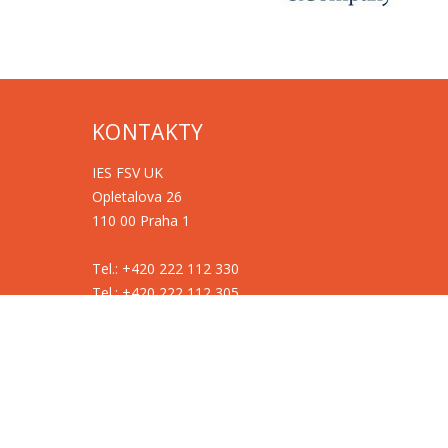
KONTAKTY
IES FSV UK
Opletalova 26
110 00 Praha 1
Tel.: +420 222 112 330
Tel.: +420 222 112 305
ies@fsv.cuni.cz
GDPR
Cookies