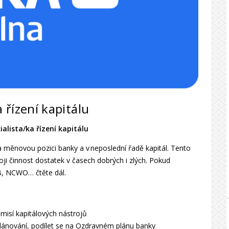
 řízení kapitálu
alista/ka řízení kapitálu
u a měnovou pozici banky a v neposlední řadě kapitál. Tento
oji činnost dostatek v časech dobrých i zlých. Pokud
B, NCWO… čtěte dál.
misí kapitálových nástrojů
 plánování, podílet se na Ozdravném plánu banky