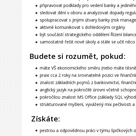
připravovat podklady pro vedení banky a jedinéh
sledovat dění v oboru a analyzovat dopady regul
spolupracovat s jinými útvary banky (risk manage
aktivně komunikovat s dohledovými orgány
být součástí strategického oddělení Řízení bilanc
samostatně řešit nové úkoly a stále se učit něc
Budete si rozumět, pokud:
máte VŠ ekonomického směru (nebo máte těsně
praxi cca 2 roky na srovnatelné pozici ve finanč
znalost základních pojmů z bankovnictví, finanční
anglický jazyk na pokročilé úrovni včetně schop
pokročilou znalost MS Office (základy SQL výho
strukturované myšlení, vyvážený mix pečlivosti a s
Získáte:
pestrou a odpovědnou práci v týmu špičkových 