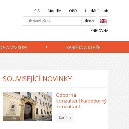
SIS
Moodle
OBD
Hledání osob
KNIHOVNA
DA A VÝZKUM
KARIÉRA A STÁŽE
SOUVISEJÍCÍ NOVINKY
Odborná
konzultantka/odborný
konzultant
Kariéra