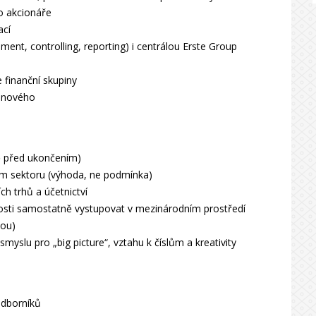
o akcionáře
ací
ment, controlling, reporting) i centrálou Erste Group
e finanční skupiny
o nového
 před ukončením)
ním sektoru (výhoda, ne podmínka)
ch trhů a účetnictví
nosti samostatně vystupovat v mezinárodním prostředí
dou)
myslu pro „big picture“, vztahu k číslům a kreativity
odborníků