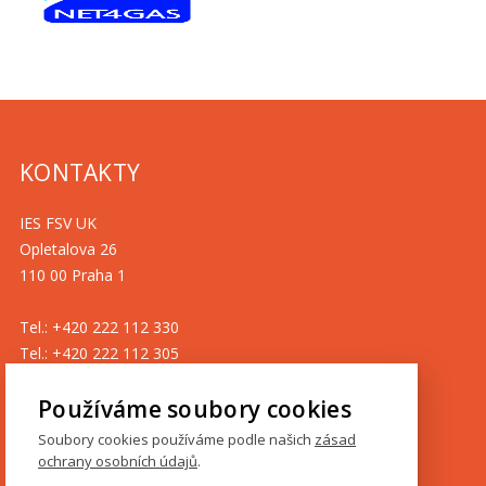
KONTAKTY
IES FSV UK
Opletalova 26
110 00 Praha 1
Tel.: +420 222 112 330
Tel.: +420 222 112 305
ies@fsv.cuni.cz
Používáme soubory cookies
GDPR
Soubory cookies používáme podle našich
zásad
ochrany osobních údajů
.
Cookies