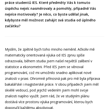
práce studentů IES. Které předměty Vás k tomuto
úspěchu nejvíc nasměrovaly a pomohly, případně Vás
nejvíce motivovaly? Je něco, co byste udělal jinak,
kdybyste měl možnost zahájit svá studia od úplného
začátku?
Myslím, že zpětně bych toho mnoho neměnil. Ačkoliv mě
matematicky orientovaná výuka od IES zprvu spíše
odrazovala, během studia jsem našel největší zalíbení v
statistice a ekonometrii. Před IES jsem se věnoval
programování, což mi umožnilo snadno aplikovat nové
znalosti v praxi. Ohromně přínosná pak pro mě byla příprava
bakalářské i magisterské práce. V obou případech jsem měl
skvělé vedoucí, pod jejichž vedením jsem mohl svoje
znalosti naplno využít. Jsem rád, že ve studijním plánu
dostává více prostoru výuka programování, kterou bych
doporučil každému absolvovat.