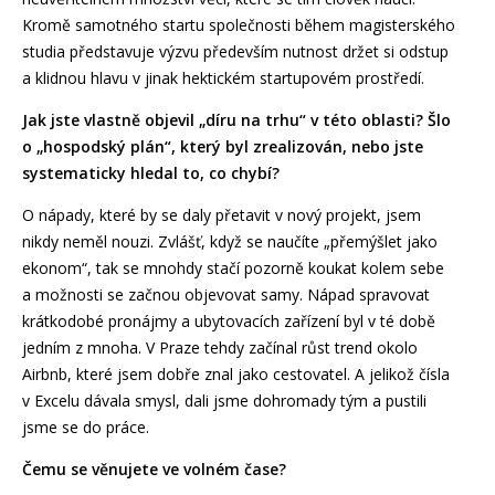
Kromě samotného startu společnosti během magisterského
studia představuje výzvu především nutnost držet si odstup
a klidnou hlavu v jinak hektickém startupovém prostředí.
Jak jste vlastně objevil „díru na trhu“ v této oblasti? Šlo
o „hospodský plán“, který byl zrealizován, nebo jste
systematicky hledal to, co chybí?
O nápady, které by se daly přetavit v nový projekt, jsem
nikdy neměl nouzi. Zvlášť, když se naučíte „přemýšlet jako
ekonom“, tak se mnohdy stačí pozorně koukat kolem sebe
a možnosti se začnou objevovat samy. Nápad spravovat
krátkodobé pronájmy a ubytovacích zařízení byl v té době
jedním z mnoha. V Praze tehdy začínal růst trend okolo
Airbnb, které jsem dobře znal jako cestovatel. A jelikož čísla
v Excelu dávala smysl, dali jsme dohromady tým a pustili
jsme se do práce.
Čemu se věnujete ve volném čase?