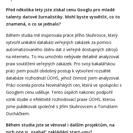
Před několika lety jste získal cenu Googlu pro mladé
talenty datové žurnalistiky. Mohl byste vysvětlit, co to
znamená, o co se jednalo?
Během studia mě inspirovala práce Jiřího Skuhrovce, který
vytvořil unikátní databázi veřejných zakázek za pomoci
automatizovaného sběru dat z veřejně dostupných zdrojů
na internetu. To mu umožnilo nebývale detailně analyzovat
praxi soutěžení veřejných zakázek. Pro svoji bakalářskou
práci jsem použil obdobný postup k vytvoření rozsáhlé
databáze rozhodnutí ÚOHS, jehož činnost jsem analyzoval.
Práci ocenila porota Novinářských cen, která ve spolupráci s
Googlem cenu uděluje. Tento úspěch nakonec podpořil
vznik studie o efektivitě rozhodovací praxe ÚOHS, kterou
jsme publikovali společně s Jiřím Skuhrovcem a Tomášem
Ducháčkem.
Během studia jste se věnoval i dalším projektům, na
nich jste si „osahal“ zakládání start-upu?