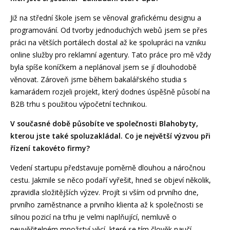
Již na střední škole jsem se věnoval grafickému designu a
programování. Od tvorby jednoduchých webů jsem se přes
práci na větších portálech dostal až ke spolupráci na vzniku
online služby pro reklamní agentury. Tato práce pro mě vždy
byla spíše koníčkem a neplánoval jsem se jí dlouhodobě
věnovat. Zároveň jsme během bakalářského studia s
kamarádem rozjeli projekt, který dodnes úspěšně působí na
B2B trhu s použitou výpočetní technikou.
V současné době působíte ve společnosti Blahobyty,
kterou jste také spoluzakládal. Co je největší výzvou při
řízení takovéto firmy?
Vedení startupu představuje poměrně dlouhou a náročnou
cestu. Jakmile se něco podaří vyřešit, hned se objeví několik,
zpravidla složitějších výzev. Projít si vším od prvního dne,
prvního zaměstnance a prvního klienta až k společnosti se
silnou pozicí na trhu je velmi naplňující, nemluvě o
neuvěřitelném množství věcí, které se tím člověk naučí.