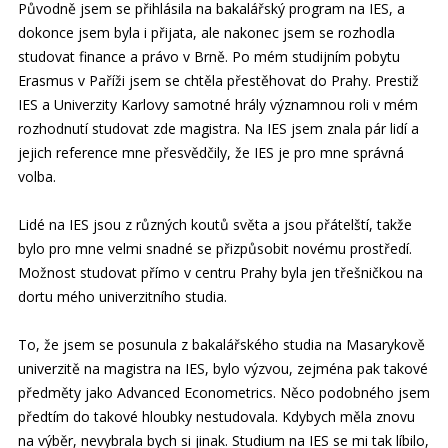
Původně jsem se přihlásila na bakalářský program na IES, a
dokonce jsem byla i přijata, ale nakonec jsem se rozhodla
studovat finance a právo v Brně. Po mém studijním pobytu
Erasmus v Paříži jsem se chtěla přestěhovat do Prahy. Prestiž
IES a Univerzity Karlovy samotné hrály významnou roli v mém
rozhodnutí studovat zde magistra. Na IES jsem znala pár lidí a
jejich reference mne přesvědčily, že IES je pro mne správná
volba.
Lidé na IES jsou z různých koutů světa a jsou přátelští, takže
bylo pro mne velmi snadné se přizpůsobit novému prostředí.
Možnost studovat přímo v centru Prahy byla jen třešničkou na
dortu mého univerzitního studia.
To, že jsem se posunula z bakalářského studia na Masarykově
univerzitě na magistra na IES, bylo výzvou, zejména pak takové
předměty jako Advanced Econometrics. Něco podobného jsem
předtím do takové hloubky nestudovala. Kdybych měla znovu
na výběr, nevybrala bych si jinak. Studium na IES se mi tak líbilo,