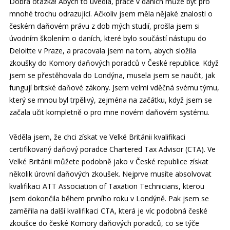
Dobrá otázka! Abych to uvedla, práce v daních může být pro
mnohé trochu odrazující. Ačkoliv jsem měla nějaké znalosti o
českém daňovém právu z dob mých studií, prošla jsem si
úvodním školením o daních, které bylo součástí nástupu do
Deloitte v Praze, a pracovala jsem na tom, abych složila
zkoušky do Komory daňových poradců v České republice. Když
jsem se přestěhovala do Londýna, musela jsem se naučit, jak
fungují britské daňové zákony. Jsem velmi vděčná svému týmu,
který se mnou byl trpělivý, zejména na začátku, když jsem se
začala učit kompletně o pro mne novém daňovém systému.
Věděla jsem, že chci získat ve Velké Británii kvalifikaci
certifikovaný daňový poradce Chartered Tax Advisor (CTA). Ve
Velké Británii můžete podobně jako v České republice získat
několik úrovní daňových zkoušek. Nejprve musíte absolvovat
kvalifikaci ATT Association of Taxation Technicians, kterou
jsem dokončila během prvního roku v Londýně. Pak jsem se
zaměřila na další kvalifikaci CTA, která je víc podobná české
zkoušce do české Komory daňových poradců, co se týče