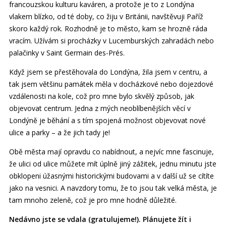
francouzskou kulturu kaváren, a protože je to z Londýna
vlakem blízko, od té doby, co žiju v Británii, navštěvuji Paříž
skoro každý rok. Rozhodně je to město, kam se hrozně ráda
vracím. Užívám si procházky v Lucemburských zahradách nebo
palačinky v Saint Germain des-Prés.
Když jsem se přestěhovala do Londýna, žila jsem v centru, a
tak jsem většinu památek měla v docházkové nebo dojezdové
vzdálenosti na kole, což pro mne bylo skvělý způsob, jak
objevovat centrum. Jedna z mých neoblíbenějších věcí v
Londýně je běhání a s tím spojená možnost objevovat nové
ulice a parky – a že jich tady je!
Obě města mají opravdu co nabídnout, a nejvíc mne fascinuje,
že ulici od ulice můžete mít úplně jiný zážitek, jednu minutu jste
obklopeni úžasnými historickými budovami a v další už se cítíte
jako na vesnici. A navzdory tomu, že to jsou tak velká města, je
tam mnoho zeleně, což je pro mne hodně důležité.
Nedávno jste se vdala (gratulujeme!). Plánujete žít i