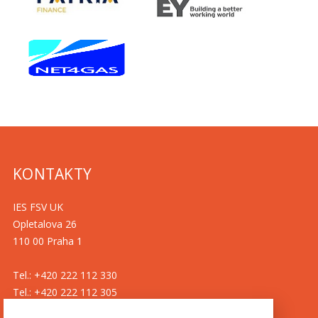
KONTAKTY
IES FSV UK
Opletalova 26
110 00 Praha 1
Tel.: +420 222 112 330
Tel.: +420 222 112 305