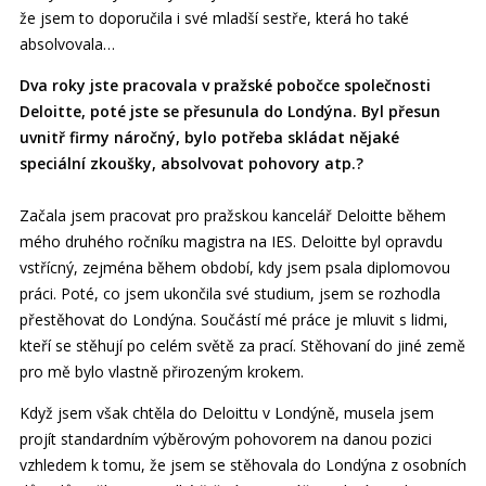
že jsem to doporučila i své mladší sestře, která ho také
absolvovala…
Dva roky jste pracovala v pražské pobočce společnosti
Deloitte, poté jste se přesunula do Londýna. Byl přesun
uvnitř firmy náročný, bylo potřeba skládat nějaké
speciální zkoušky, absolvovat pohovory atp.?
Začala jsem pracovat pro pražskou kancelář Deloitte během
mého druhého ročníku magistra na IES. Deloitte byl opravdu
vstřícný, zejména během období, kdy jsem psala diplomovou
práci. Poté, co jsem ukončila své studium, jsem se rozhodla
přestěhovat do Londýna. Součástí mé práce je mluvit s lidmi,
kteří se stěhují po celém světě za prací. Stěhovaní do jiné země
pro mě bylo vlastně přirozeným krokem.
Když jsem však chtěla do Deloittu v Londýně, musela jsem
projít standardním výběrovým pohovorem na danou pozici
vzhledem k tomu, že jsem se stěhovala do Londýna z osobních