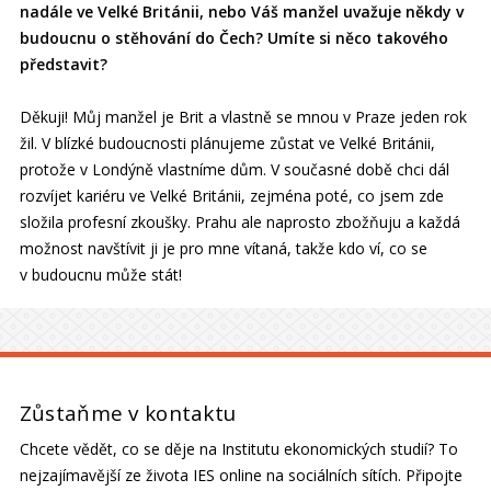
nadále ve Velké Británii, nebo Váš manžel uvažuje někdy v
budoucnu o stěhování do Čech? Umíte si něco takového
představit?
Děkuji! Můj manžel je Brit a vlastně se mnou v Praze jeden rok
žil. V blízké budoucnosti plánujeme zůstat ve Velké Británii,
protože v Londýně vlastníme dům. V současné době chci dál
rozvíjet kariéru ve Velké Británii, zejména poté, co jsem zde
složila profesní zkoušky. Prahu ale naprosto zbožňuju a každá
možnost navštívit ji je pro mne vítaná, takže kdo ví, co se
v budoucnu může stát!
Zůstaňme v kontaktu
Chcete vědět, co se děje na Institutu ekonomických studií? To
nejzajímavější ze života IES online na sociálních sítích. Připojte