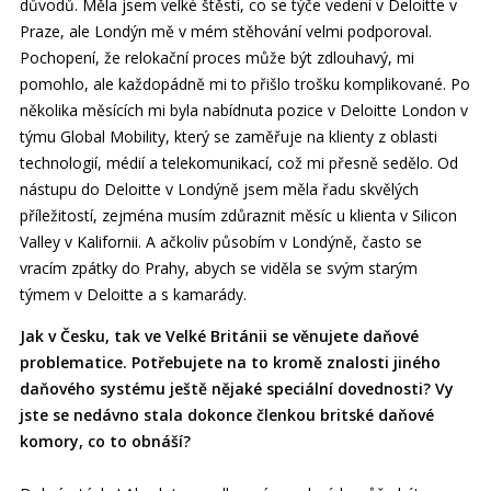
důvodů. Měla jsem velké štěstí, co se týče vedení v Deloitte v
Praze, ale Londýn mě v mém stěhování velmi podporoval.
Pochopení, že relokační proces může být zdlouhavý, mi
pomohlo, ale každopádně mi to přišlo trošku komplikované. Po
několika měsících mi byla nabídnuta pozice v Deloitte London v
týmu Global Mobility, který se zaměřuje na klienty z oblasti
technologií, médií a telekomunikací, což mi přesně sedělo. Od
nástupu do Deloitte v Londýně jsem měla řadu skvělých
příležitostí, zejména musím zdůraznit měsíc u klienta v Silicon
Valley v Kalifornii. A ačkoliv působím v Londýně, často se
vracím zpátky do Prahy, abych se viděla se svým starým
týmem v Deloitte a s kamarády.
Jak v Česku, tak ve Velké Británii se věnujete daňové
problematice. Potřebujete na to kromě znalosti jiného
daňového systému ještě nějaké speciální dovednosti? Vy
jste se nedávno stala dokonce členkou britské daňové
komory, co to obnáší?