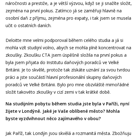
náročnosti a prestiže, a je větší výzvou, když se ji snažíte složit,
zejména na první pokus. Zatímco já se zaměřuji hlavně na
osobní daň z příjmu, zejména pro expaty, i tak jsem se musela
učit o ostatních daních.
Deloitte mne velmi podporoval během celého studia a já si
mohla vzít studijní volno, abych se mohla plně koncentrovat na
zkoušky. Zkoušku CTA jsem úspěšně složila na první pokus a
byla jsem přijata do Institutu daňových poradců ve Velké
Británii. Je to skvělé, protože tak získáte uznání za svou tvrdou
práci a jste součástí hlavní profesionální skupiny daňových
poradců ve Velké Británii. Bylo pro mne obzvláště mimořádné
složit takovéto zkoušky v cizí zemi v tak krátké době.
Na studijním pobytu během studia jste byla v Paříži, nyní
žijete v Londýně. Jaké je Vaše oblíbené město? Mohla
byste vyzdvihnout něco zajímavého v obou?
Jak Paříž, tak Londýn jsou skvělá a rozmanitá města. Zbožňuju