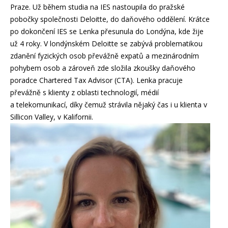
Praze. Už během studia na IES nastoupila do pražské
pobočky společnosti Deloitte, do daňového oddělení. Krátce
po dokončení IES se Lenka přesunula do Londýna, kde žije
už 4 roky. V londýnském Deloitte se zabývá problematikou
zdanění fyzických osob převážně expatů a mezinárodním
pohybem osob a zároveň zde složila zkoušky daňového
poradce Chartered Tax Advisor (CTA). Lenka pracuje
převážně s klienty z oblasti technologií, médií
a telekomunikací, díky čemuž strávila nějaký čas i u klienta v
Sillicon Valley, v Kalifornii.