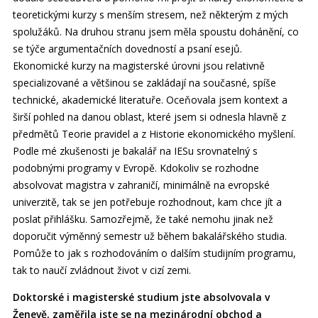
teoretickými kurzy s menším stresem, než některým z mých
spolužáků. Na druhou stranu jsem měla spoustu dohánění, co
se týče argumentačních dovedností a psaní esejů.
Ekonomické kurzy na magisterské úrovni jsou relativně
specializované a většinou se zakládají na současné, spíše
technické, akademické literatuře. Oceňovala jsem kontext a
širší pohled na danou oblast, které jsem si odnesla hlavně z
předmětů Teorie pravidel a z Historie ekonomického myšlení.
Podle mé zkušenosti je bakalář na IESu srovnatelný s
podobnými programy v Evropě. Kdokoliv se rozhodne
absolvovat magistra v zahraničí, minimálně na evropské
univerzitě, tak se jen potřebuje rozhodnout, kam chce jít a
poslat přihlášku. Samozřejmě, že také nemohu jinak než
doporučit výměnný semestr už během bakalářského studia.
Pomůže to jak s rozhodováním o dalším studijním programu,
tak to naučí zvládnout život v cizí zemi.
Doktorské i magisterské studium jste absolvovala v
Ženevě, zaměřila jste se na mezinárodní obchod a