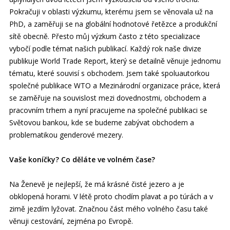
Pokračuji v oblasti výzkumu, kterému jsem se věnovala už na
PhD, a zaměřuji se na globální hodnotové řetězce a produkční
sítě obecně. Přesto můj výzkum často z této specializace
vybočí podle témat našich publikací. Každý rok naše divize
publikuje World Trade Report, který se detailně věnuje jednomu
tématu, které souvisí s obchodem. Jsem také spoluautorkou
společné publikace WTO a Mezinárodní organizace práce, která
se zaměřuje na souvislost mezi dovednostmi, obchodem a
pracovním trhem a nyní pracujeme na společné publikaci se
Světovou bankou, kde se budeme zabývat obchodem a
problematikou genderové mezery.
Vaše koníčky? Co děláte ve volném čase?
Na Ženevě je nejlepší, že má krásné čisté jezero a je
obklopená horami. V létě proto chodím plavat a po túrách a v
zimě jezdím lyžovat. Značnou část mého volného času také
věnuji cestování, zejména po Evropě.