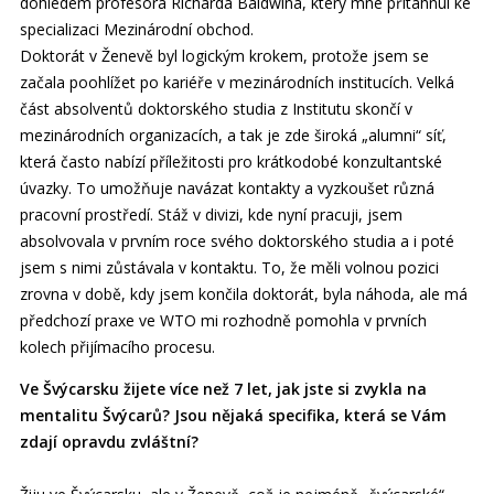
dohledem profesora Richarda Baldwina, který mne přitáhnul ke
specializaci Mezinárodní obchod.
Doktorát v Ženevě byl logickým krokem, protože jsem se
začala poohlížet po kariéře v mezinárodních institucích. Velká
část absolventů doktorského studia z Institutu skončí v
mezinárodních organizacích, a tak je zde široká „alumni“ síť,
která často nabízí příležitosti pro krátkodobé konzultantské
úvazky. To umožňuje navázat kontakty a vyzkoušet různá
pracovní prostředí. Stáž v divizi, kde nyní pracuji, jsem
absolvovala v prvním roce svého doktorského studia a i poté
jsem s nimi zůstávala v kontaktu. To, že měli volnou pozici
zrovna v době, kdy jsem končila doktorát, byla náhoda, ale má
předchozí praxe ve WTO mi rozhodně pomohla v prvních
kolech přijímacího procesu.
Ve Švýcarsku žijete více než 7 let, jak jste si zvykla na
mentalitu Švýcarů? Jsou nějaká specifika, která se Vám
zdají opravdu zvláštní?