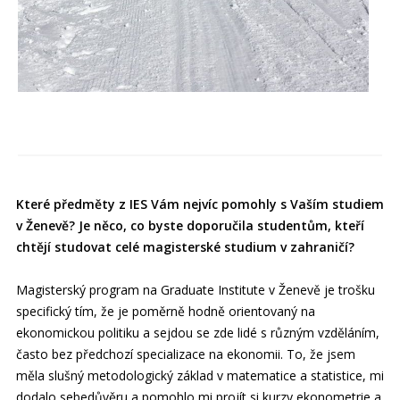
Které předměty z IES Vám nejvíc pomohly s Vaším studiem
v Ženevě? Je něco, co byste doporučila studentům, kteří
chtějí studovat celé magisterské studium v zahraničí?
Magisterský program na Graduate Institute v Ženevě je trošku
specifický tím, že je poměrně hodně orientovaný na
ekonomickou politiku a sejdou se zde lidé s různým vzděláním,
často bez předchozí specializace na ekonomii. To, že jsem
měla slušný metodologický základ v matematice a statistice, mi
dodalo sebedůvěru a pomohlo mi projít si kurzy ekonometrie a