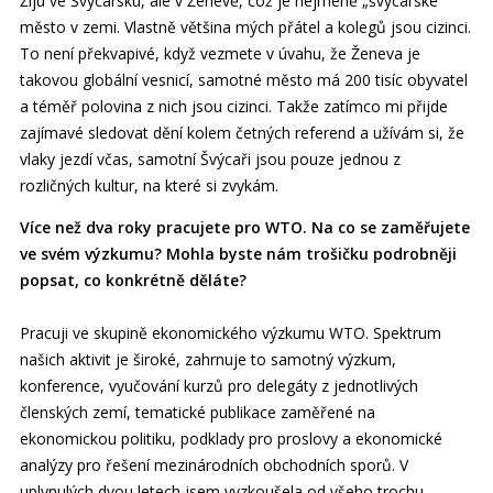
Žiju ve Švýcarsku, ale v Ženevě, což je nejméně „švýcarské“
město v zemi. Vlastně většina mých přátel a kolegů jsou cizinci.
To není překvapivé, když vezmete v úvahu, že Ženeva je
takovou globální vesnicí, samotné město má 200 tisíc obyvatel
a téměř polovina z nich jsou cizinci. Takže zatímco mi přijde
zajímavé sledovat dění kolem četných referend a užívám si, že
vlaky jezdí včas, samotní Švýcaři jsou pouze jednou z
rozličných kultur, na které si zvykám.
Více než dva roky pracujete pro WTO. Na co se zaměřujete
ve svém výzkumu? Mohla byste nám trošičku podrobněji
popsat, co konkrétně děláte?
Pracuji ve skupině ekonomického výzkumu WTO. Spektrum
našich aktivit je široké, zahrnuje to samotný výzkum,
konference, vyučování kurzů pro delegáty z jednotlivých
členských zemí, tematické publikace zaměřené na
ekonomickou politiku, podklady pro proslovy a ekonomické
analýzy pro řešení mezinárodních obchodních sporů. V
uplynulých dvou letech jsem vyzkoušela od všeho trochu.