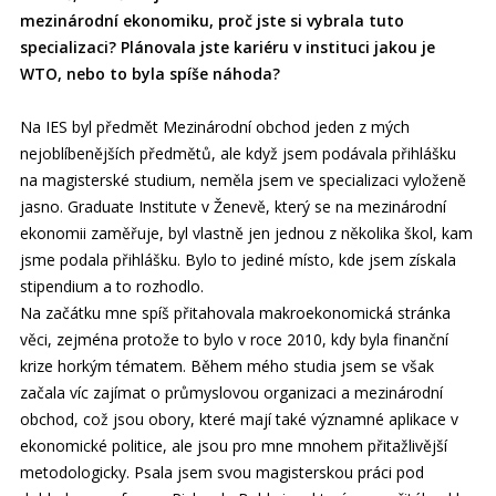
mezinárodní ekonomiku, proč jste si vybrala tuto
specializaci? Plánovala jste kariéru v instituci jakou je
WTO, nebo to byla spíše náhoda?
Na IES byl předmět Mezinárodní obchod jeden z mých
nejoblíbenějších předmětů, ale když jsem podávala přihlášku
na magisterské studium, neměla jsem ve specializaci vyloženě
jasno. Graduate Institute v Ženevě, který se na mezinárodní
ekonomii zaměřuje, byl vlastně jen jednou z několika škol, kam
jsme podala přihlášku. Bylo to jediné místo, kde jsem získala
stipendium a to rozhodlo.
Na začátku mne spíš přitahovala makroekonomická stránka
věci, zejména protože to bylo v roce 2010, kdy byla finanční
krize horkým tématem. Během mého studia jsem se však
začala víc zajímat o průmyslovou organizaci a mezinárodní
obchod, což jsou obory, které mají také významné aplikace v
ekonomické politice, ale jsou pro mne mnohem přitažlivější
metodologicky. Psala jsem svou magisterskou práci pod