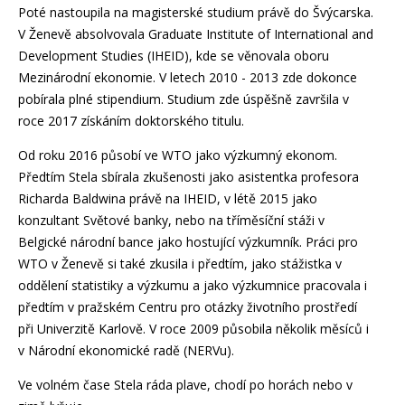
Poté nastoupila na magisterské studium právě do Švýcarska.
V Ženevě absolvovala Graduate Institute of International and
Development Studies (IHEID), kde se věnovala oboru
Mezinárodní ekonomie. V letech 2010 - 2013 zde dokonce
pobírala plné stipendium. Studium zde úspěšně završila v
roce 2017 získáním doktorského titulu.
Od roku 2016 působí ve WTO jako výzkumný ekonom.
Předtím Stela sbírala zkušenosti jako asistentka profesora
Richarda Baldwina právě na IHEID, v létě 2015 jako
konzultant Světové banky, nebo na tříměsíční stáži v
Belgické národní bance jako hostující výzkumník. Práci pro
WTO v Ženevě si také zkusila i předtím, jako stážistka v
oddělení statistiky a výzkumu a jako výzkumnice pracovala i
předtím v pražském Centru pro otázky životního prostředí
při Univerzitě Karlově. V roce 2009 působila několik měsíců i
v Národní ekonomické radě (NERVu).
Ve volném čase Stela ráda plave, chodí po horách nebo v