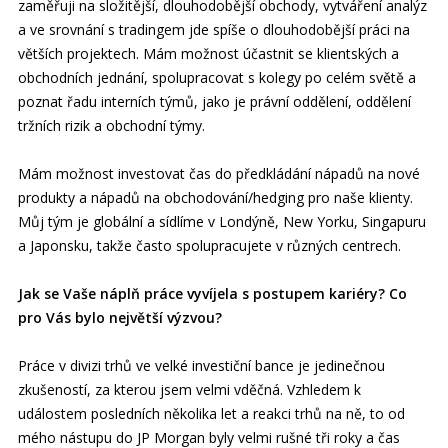
zaměřuji na složitější, dlouhodobější obchody, vytváření analýz
a ve srovnání s tradingem jde spíše o dlouhodobější práci na
větších projektech. Mám možnost účastnit se klientských a
obchodních jednání, spolupracovat s kolegy po celém světě a
poznat řadu interních týmů, jako je právní oddělení, oddělení
tržních rizik a obchodní týmy.
Mám možnost investovat čas do předkládání nápadů na nové
produkty a nápadů na obchodování/hedging pro naše klienty.
Můj tým je globální a sídlíme v Londýně, New Yorku, Singapuru
a Japonsku, takže často spolupracujete v různých centrech.
Jak se Vaše náplň práce vyvíjela s postupem kariéry? Co
pro Vás bylo největší výzvou?
Práce v divizi trhů ve velké investiční bance je jedinečnou
zkušeností, za kterou jsem velmi vděčná. Vzhledem k
událostem posledních několika let a reakci trhů na ně, to od
mého nástupu do JP Morgan byly velmi rušné tři roky a čas