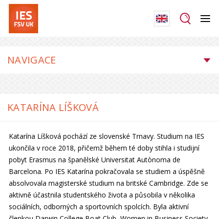
NAVIGACE
KATARÍNA LÍŠKOVÁ
Katarína Líšková pochází ze slovenské Trnavy. Studium na IES
ukončila v roce 2018, přičemž během té doby stihla i studijní
pobyt Erasmus na španělské Universitat Autònoma de
Barcelona. Po IES Katarína pokračovala se studiem a úspěšně
absolvovala magisterské studium na britské Cambridge. Zde se
aktivně účastnila studentského života a působila v několika
sociálních, odborných a sportovních spolcích. Byla aktivní
členkou Darwin College Boat Club, Women in Business Society