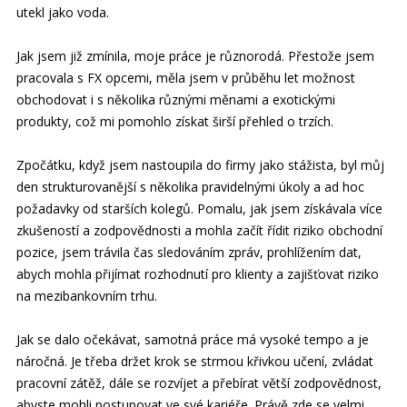
utekl jako voda.
Jak jsem již zmínila, moje práce je různorodá. Přestože jsem
pracovala s FX opcemi, měla jsem v průběhu let možnost
obchodovat i s několika různými měnami a exotickými
produkty, což mi pomohlo získat širší přehled o trzích.
Zpočátku, když jsem nastoupila do firmy jako stážista, byl můj
den strukturovanější s několika pravidelnými úkoly a ad hoc
požadavky od starších kolegů. Pomalu, jak jsem získávala více
zkušeností a zodpovědnosti a mohla začít řídit riziko obchodní
pozice, jsem trávila čas sledováním zpráv, prohlížením dat,
abych mohla přijímat rozhodnutí pro klienty a zajišťovat riziko
na mezibankovním trhu.
Jak se dalo očekávat, samotná práce má vysoké tempo a je
náročná. Je třeba držet krok se strmou křivkou učení, zvládat
pracovní zátěž, dále se rozvíjet a přebírat větší zodpovědnost,
abyste mohli postupovat ve své kariéře. Právě zde se velmi