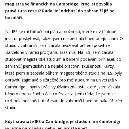
magistra ve financích na Cambridge. Proč jste zvolila
právě tuto cestu? Řada lidí odchází do zahraničí již po
bakaláři.
Na IES se mi líbil učební plán a možnosti, které mi v té době
institut poskytoval, takže jsem nespěchala hned odejít jinam. O
studiu v zahraničí jsem začala uvažovat během pobytu v
Barceloně v rámci programu Erasmus. Na IES jsem začala
studovat magisterské studium a během podávání přihlášek do
zahraničí jsem získávala nějaké pracovní zkušenosti. Kurzy,
které jsem si zapsala během magisterského studia na IES, byly
opravdu zajímavé a užitečné pro mé studium na univerzitě v
Cambridge. I nyní v práci využívám znalosti, které jsem získala
během dodatečného času v Praze, a jsem ráda, že jsem se
rozhodla neuspěchat přesun do zahraničí hned po bakalářském
studiu.
Když srovnáte IES a Cambridge, je studium na Cambridgi
výrazně náročnější, nebo jen prostě jiné?