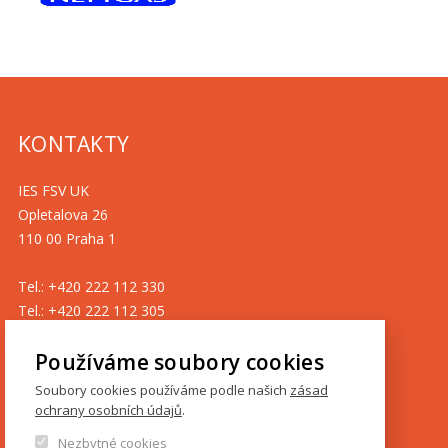
KONTAKTY
IES FSV UK
Opletalova 26
110 00 Praha 1
Tel.: +420 222 112 330
Tel.: +420 222 112 305
ies@fsv.cuni.cz
Používáme soubory cookies
GDPR
Soubory cookies používáme podle našich
zásad
ochrany osobních údajů
.
Cookies
Nezbytné cookies