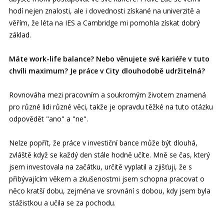
hodí nejen znalosti, ale i dovednosti získané na univerzitě a
věřím, že léta na IES a Cambridge mi pomohla získat dobrý
základ.
Máte work-life balance? Nebo věnujete své kariéře v tuto
chvíli maximum? Je práce v City dlouhodobě udržitelná?
Rovnováha mezi pracovním a soukromým životem znamená
pro různé lidi různé věci, takže je opravdu těžké na tuto otázku
odpovědět "ano" a "ne".
Nelze popřít, že práce v investiční bance může být dlouhá,
zvláště když se každý den stále hodně učíte. Mně se čas, který
jsem investovala na začátku, určitě vyplatil a zjišťuji, že s
přibývajícím věkem a zkušenostmi jsem schopna pracovat o
něco kratší dobu, zejména ve srovnání s dobou, kdy jsem byla
stážistkou a učila se za pochodu.