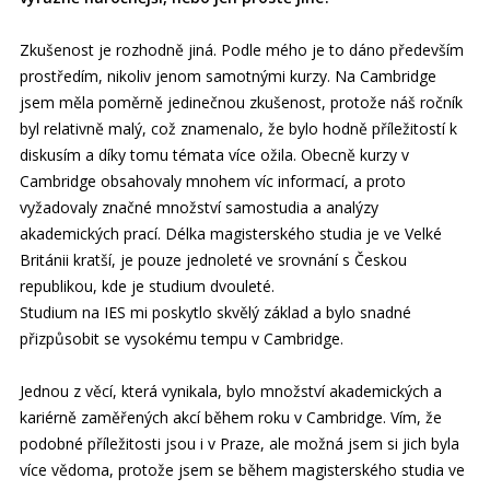
Zkušenost je rozhodně jiná. Podle mého je to dáno především
prostředím, nikoliv jenom samotnými kurzy. Na Cambridge
jsem měla poměrně jedinečnou zkušenost, protože náš ročník
byl relativně malý, což znamenalo, že bylo hodně příležitostí k
diskusím a díky tomu témata více ožila. Obecně kurzy v
Cambridge obsahovaly mnohem víc informací, a proto
vyžadovaly značné množství samostudia a analýzy
akademických prací. Délka magisterského studia je ve Velké
Británii kratší, je pouze jednoleté ve srovnání s Českou
republikou, kde je studium dvouleté.
Studium na IES mi poskytlo skvělý základ a bylo snadné
přizpůsobit se vysokému tempu v Cambridge.
Jednou z věcí, která vynikala, bylo množství akademických a
kariérně zaměřených akcí během roku v Cambridge. Vím, že
podobné příležitosti jsou i v Praze, ale možná jsem si jich byla
více vědoma, protože jsem se během magisterského studia ve