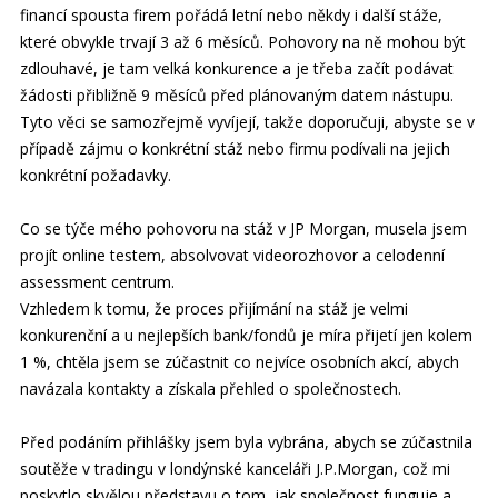
financí spousta firem pořádá letní nebo někdy i další stáže,
které obvykle trvají 3 až 6 měsíců. Pohovory na ně mohou být
zdlouhavé, je tam velká konkurence a je třeba začít podávat
žádosti přibližně 9 měsíců před plánovaným datem nástupu.
Tyto věci se samozřejmě vyvíjejí, takže doporučuji, abyste se v
případě zájmu o konkrétní stáž nebo firmu podívali na jejich
konkrétní požadavky.
Co se týče mého pohovoru na stáž v JP Morgan, musela jsem
projít online testem, absolvovat videorozhovor a celodenní
assessment centrum.
Vzhledem k tomu, že proces přijímání na stáž je velmi
konkurenční a u nejlepších bank/fondů je míra přijetí jen kolem
1 %, chtěla jsem se zúčastnit co nejvíce osobních akcí, abych
navázala kontakty a získala přehled o společnostech.
Před podáním přihlášky jsem byla vybrána, abych se zúčastnila
soutěže v tradingu v londýnské kanceláři J.P.Morgan, což mi
poskytlo skvělou představu o tom, jak společnost funguje a