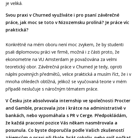
je veliká.
Svou praxi v Churned využíváte i pro psaní závěrečné
práce, jak moc se toto v Nizozemsku prolíná? Je práce víc
praktická?
Konkrétně na mém oboru není moc zvykem, že by studenti
psali diplomovou práci ve firmě, možná i z části proto, že
ekonometrie na VU Amsterdam je považována za velmi
teoretický obor. Závěrečná práce v Churned je tedy, oproti
náplni povinných předmětů, velice praktická a musím říct, že i v
mnoha ohledech obtížná, jelikož se vyučovaná teorie v mém
případě neslučuje s náročným tématem práce.
V Česku jste absolvovala internship ve společnosti Procter
and Gamble, pracovala jste i krátce na administrativě v
bankách, nebo vypomáhala s PR v Cerge. Předpokládám,
že každá pracovní pozice Vás někam nasměrovala a
posunula. Co byste doporučila podle Vašich zkušeností
zájemcům o praxi při škole, brát cokoliv, nebo spíš počkat,