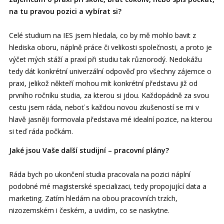
na tu pravou pozici a vybírat si?
Celé studium na IES jsem hledala, co by mě mohlo bavit z
hlediska oboru, náplně práce či velikosti společnosti, a proto je
výčet mých stáží a praxí při studiu tak různorodý. Nedokážu
tedy dát konkrétní univerzální odpověď pro všechny zájemce o
praxi, jelikož někteří mohou mít konkrétní představu již od
prvního ročníku studia, za kterou si jdou. Každopádně za svou
cestu jsem ráda, neboť s každou novou zkušeností se mi v
hlavě jasněji formovala představa mé idealní pozice, na kterou
si teď ráda počkám.
Jaké jsou Vaše další studijní – pracovní plány?
Ráda bych po ukončení studia pracovala na pozici náplní
podobné mé magisterské specializaci, tedy propojující data a
marketing. Zatím hledám na obou pracovních trzích,
nizozemském i českém, a uvidím, co se naskytne.