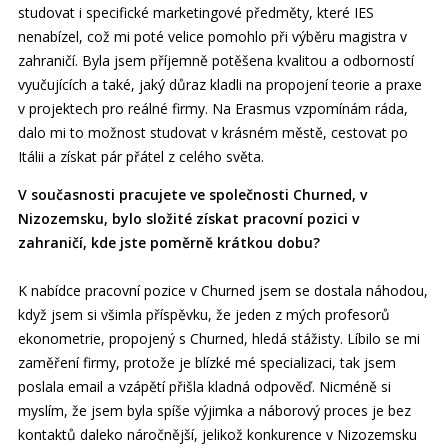
studovat i specifické marketingové předměty, které IES
nenabízel, což mi poté velice pomohlo při výběru magistra v
zahraničí. Byla jsem příjemně potěšena kvalitou a odborností
vyučujících a také, jaký důraz kladli na propojení teorie a praxe
v projektech pro reálné firmy. Na Erasmus vzpomínám ráda,
dalo mi to možnost studovat v krásném městě, cestovat po
Itálii a získat pár přátel z celého světa.
V současnosti pracujete ve společnosti Churned, v
Nizozemsku, bylo složité získat pracovní pozici v
zahraničí, kde jste poměrně krátkou dobu?
K nabídce pracovní pozice v Churned jsem se dostala náhodou,
když jsem si všimla příspěvku, že jeden z mých profesorů
ekonometrie, propojený s Churned, hledá stážisty. Líbilo se mi
zaměření firmy, protože je blízké mé specializaci, tak jsem
poslala email a vzápětí přišla kladná odpověď. Nicméně si
myslím, že jsem byla spíše výjimka a náborový proces je bez
kontaktů daleko náročnější, jelikož konkurence v Nizozemsku