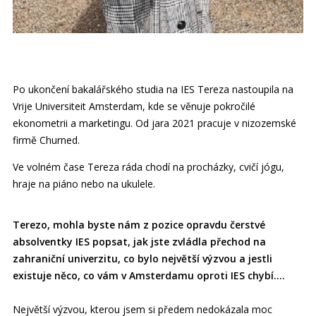
Po ukončení bakalářského studia na IES Tereza nastoupila na
Vrije Universiteit Amsterdam, kde se věnuje pokročilé
ekonometrii a marketingu. Od jara 2021 pracuje v nizozemské
firmě Churned.
Ve volném čase Tereza ráda chodí na procházky, cvičí jógu,
hraje na piáno nebo na ukulele.
Terezo, mohla byste nám z pozice opravdu čerstvé
absolventky IES popsat, jak jste zvládla přechod na
zahraniční univerzitu, co bylo největší výzvou a jestli
existuje něco, co vám v Amsterdamu oproti IES chybí….
Největší výzvou, kterou jsem si předem nedokázala moc