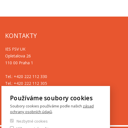
KONTAKTY
IES FSV UK
Opletalova 26
110 00 Praha 1
Tel.: +420 222 112 330
Tel.: +420 222 112 305
ies@fsv.cuni.cz
Používáme soubory cookies
GDPR
Soubory cookies používáme podle našich
zásad
ochrany osobních údajů
.
Cookies
Nezbytné cookies