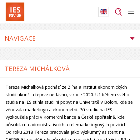
NAVIGACE
TEREZA MICHÁLKOVÁ
Tereza Michalková pochází ze Zlína a Institut ekonomických
studií ukončila teprve nedávno, v roce 2020. Už během svého
studia na IES stihla studijní pobyt na Univerzitě v Boloni, kde se
věnovala marketingu a ekonometrii. Při studiu na IES si
vyzkoušela práci v Komerční bance a České spořitelně, kde
působila na administrativních a telemarketingových pozicích.
Od roku 2018 Tereza pracovala jako výzkumný asistent na
CERGE-EI, později zde působila na pozicích jako stážista PR a