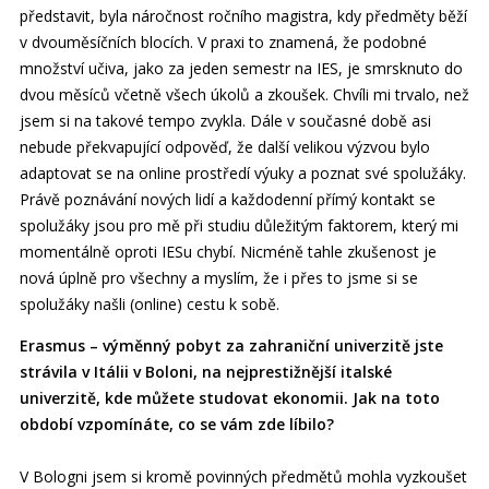
představit, byla náročnost ročního magistra, kdy předměty běží
v dvouměsíčních blocích. V praxi to znamená, že podobné
množství učiva, jako za jeden semestr na IES, je smrsknuto do
dvou měsíců včetně všech úkolů a zkoušek. Chvíli mi trvalo, než
jsem si na takové tempo zvykla. Dále v současné době asi
nebude překvapující odpověď, že další velikou výzvou bylo
adaptovat se na online prostředí výuky a poznat své spolužáky.
Právě poznávání nových lidí a každodenní přímý kontakt se
spolužáky jsou pro mě při studiu důležitým faktorem, který mi
momentálně oproti IESu chybí. Nicméně tahle zkušenost je
nová úplně pro všechny a myslím, že i přes to jsme si se
spolužáky našli (online) cestu k sobě.
Erasmus – výměnný pobyt za zahraniční univerzitě jste
strávila v Itálii v Boloni, na nejprestižnější italské
univerzitě, kde můžete studovat ekonomii. Jak na toto
období vzpomínáte, co se vám zde líbilo?
V Bologni jsem si kromě povinných předmětů mohla vyzkoušet