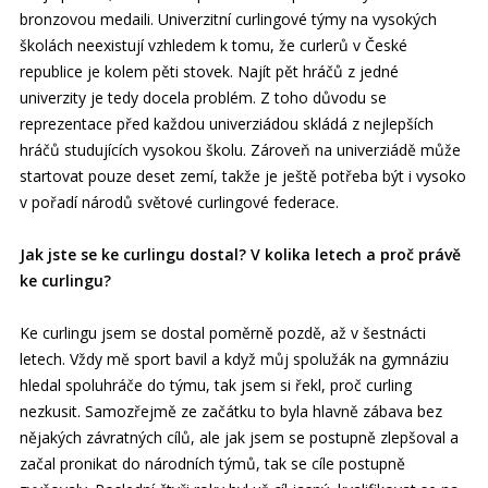
bronzovou medaili. Univerzitní curlingové týmy na vysokých
školách neexistují vzhledem k tomu, že curlerů v České
republice je kolem pěti stovek. Najít pět hráčů z jedné
univerzity je tedy docela problém. Z toho důvodu se
reprezentace před každou univerziádou skládá z nejlepších
hráčů studujících vysokou školu. Zároveň na univerziádě může
startovat pouze deset zemí, takže je ještě potřeba být i vysoko
v pořadí národů světové curlingové federace.
Jak jste se ke curlingu dostal? V kolika letech a proč právě
ke curlingu?
Ke curlingu jsem se dostal poměrně pozdě, až v šestnácti
letech. Vždy mě sport bavil a když můj spolužák na gymnáziu
hledal spoluhráče do týmu, tak jsem si řekl, proč curling
nezkusit. Samozřejmě ze začátku to byla hlavně zábava bez
nějakých závratných cílů, ale jak jsem se postupně zlepšoval a
začal pronikat do národních týmů, tak se cíle postupně