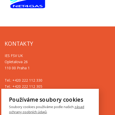
KONTAKTY
IES FSV UK
Opletalova 26
110 00 Praha 1
Tel.: +420 222 112 330
Tel.: +420 222 112 305
ies@fsv.cuni.cz
Používáme soubory cookies
GDPR
Soubory cookies používáme podle našich
zásad
ochrany osobních údajů
.