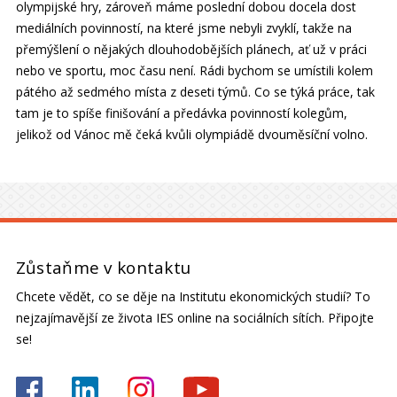
olympijské hry, zároveň máme poslední dobou docela dost
mediálních povinností, na které jsme nebyli zvyklí, takže na
přemýšlení o nějakých dlouhodobějších plánech, ať už v práci
nebo ve sportu, moc času není. Rádi bychom se umístili kolem
pátého až sedmého místa z deseti týmů. Co se týká práce, tak
tam je to spíše finišování a předávka povinností kolegům,
jelikož od Vánoc mě čeká kvůli olympiádě dvouměsíční volno.
Zůstaňme v kontaktu
Chcete vědět, co se děje na Institutu ekonomických studií? To
nejzajímavější ze života IES online na sociálních sítích. Připojte
se!