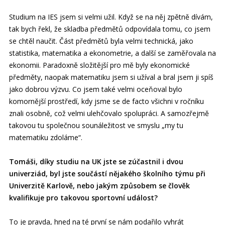
Studium na IES jsem si velmi užil. Když se na něj zpětně dívám,
tak bych řekl, že skladba předmětů odpovídala tomu, co jsem
se chtěl naučit. Část předmětů byla velmi technická, jako
statistika, matematika a ekonometrie, a další se zaměřovala na
ekonomii. Paradoxně složitější pro mě byly ekonomické
předměty, naopak matematiku jsem si užíval a bral jsem ji spíš
jako dobrou výzvu. Co jsem také velmi oceňoval bylo
komornější prostředí, kdy jsme se de facto všichni v ročníku
znali osobně, což velmi ulehčovalo spolupráci. A samozřejmě
takovou tu společnou sounáležitost ve smyslu „my tu
matematiku zdoláme“.
Tomáši, díky studiu na UK jste se zúčastnil i dvou
univerziád, byl jste součástí nějakého školního týmu při
Univerzitě Karlově, nebo jakým způsobem se člověk
kvalifikuje pro takovou sportovní událost?
To je pravda, hned na té první se nám podařilo vyhrát