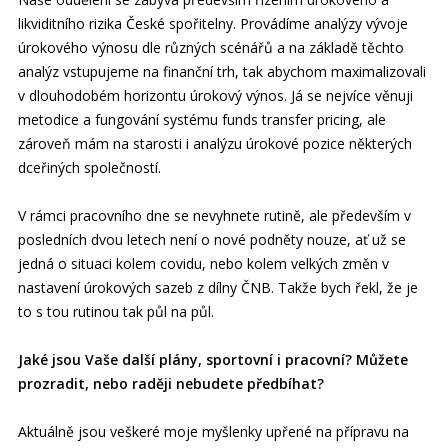
likviditního rizika České spořitelny. Provádíme analýzy vývoje
úrokového výnosu dle různých scénářů a na základě těchto
analýz vstupujeme na finanční trh, tak abychom maximalizovali
v dlouhodobém horizontu úrokový výnos. Já se nejvíce věnuji
metodice a fungování systému funds transfer pricing, ale
zároveň mám na starosti i analýzu úrokové pozice některých
dceřiných společností.
V rámci pracovního dne se nevyhnete rutině, ale především v
posledních dvou letech není o nové podněty nouze, ať už se
jedná o situaci kolem covidu, nebo kolem velkých změn v
nastavení úrokových sazeb z dílny ČNB. Takže bych řekl, že je
to s tou rutinou tak půl na půl.
Jaké jsou Vaše další plány, sportovní i pracovní? Můžete
prozradit, nebo raději nebudete předbíhat?
Aktuálně jsou veškeré moje myšlenky upřené na přípravu na