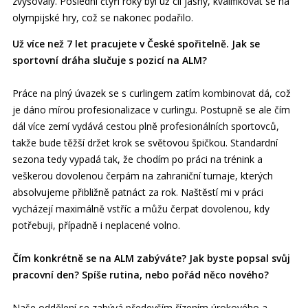
zvyšovaly. Poslední čtyři roky byl už cíl jasný, kvalifikovat se na
olympijské hry, což se nakonec podařilo.
Už více než 7 let pracujete v České spořitelně. Jak se
sportovní dráha slučuje s pozicí na ALM?
Práce na plný úvazek se s curlingem zatím kombinovat dá, což
je dáno mírou profesionalizace v curlingu. Postupně se ale čím
dál více zemí vydává cestou plně profesionálních sportovců,
takže bude těžší držet krok se světovou špičkou. Standardní
sezona tedy vypadá tak, že chodím po práci na trénink a
veškerou dovolenou čerpám na zahraniční turnaje, kterých
absolvujeme přibližně patnáct za rok. Naštěstí mi v práci
vycházejí maximálně vstříc a můžu čerpat dovolenou, kdy
potřebuji, případně i neplacené volno.
Čím konkrétně se na ALM zabýváte? Jak byste popsal svůj
pracovní den? Spíše rutina, nebo pořád něco nového?
Naše oddělení se zabývá především řízením úrokového a