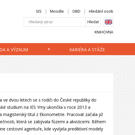
SIS
Moodle
OBD
Hledání osob
KNIHOVNA
DA A VÝZKUM
KARIÉRA A STÁŽE
 ve dvou letech se s rodiči do České republiky do
ké studium na IES Ymy ukončila v roce 2013 a
 magisterský titul z Ekonometrie. Pracovat začala již
lečnosti, která se zabývala fúzemi a akvizicemi. Během
ne cestovní agentuře, kde vyvíjela prediktivní modely