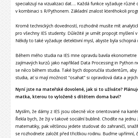
specializují na vizualizaci dat…. Každá funkce vyžaduje různ
v kombinaci s R/Pythonem. Základní znalost kteréhokoli prog
Kromě technických dovedností, rozhodně musíte mít analytické 
pro všechny IES studenty. Důležité je umět propojit myšlení v 
Někdy to také vyžaduje detektivní mysl, abyste byla schopná n
Během mého studia na IES mne opravdu bavila ekonometrie 
zajímavých kurzů jako například Data Processing in Python neb
se něco během studia. Také bych doporučila studentům, aby z
studia, ať si mají možnost “osahat” si opravdová data a jejich 
Nyní jste na mateřské dovolené, jak si to užíváte? Plánu
matka, kterou to vyloženě s dítětem doma baví?
Myslím, že dámy z IES jsou obecně více orientované na kariér
Řekla bych, že žiji v takové sociální bublině. Chodíte na jednu
matematiky, pak většinou jedete studovat do zahraničí, snažít
se rozhodnete založit před třicítkou rodinu. Buďme upřímní, č