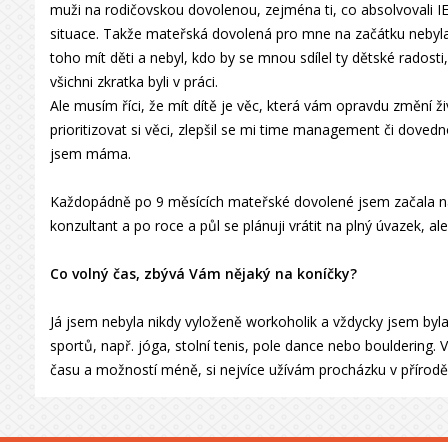
muži na rodičovskou dovolenou, zejména ti, co absolvovali IE
situace. Takže mateřská dovolená pro mne na začátku nebyla 
toho mít děti a nebyl, kdo by se mnou sdílel ty dětské radost
všichni zkratka byli v práci.
Ale musím říci, že mít dítě je věc, která vám opravdu změní ži
prioritizovat si věci, zlepšil se mi time management či dovedn
jsem máma.
Každopádně po 9 měsících mateřské dovolené jsem začala na
konzultant a po roce a půl se plánuji vrátit na plný úvazek, ale
Co volný čas, zbývá Vám nějaký na koníčky?
Já jsem nebyla nikdy vyloženě workoholik a vždycky jsem byl
sportů, např. jóga, stolní tenis, pole dance nebo bouldering
času a možností méně, si nejvíce užívám procházku v přírodě