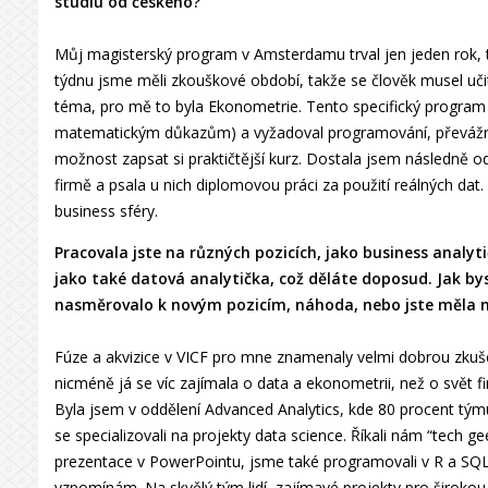
studiu od českého?
Můj magisterský program v Amsterdamu trval jen jeden rok, ta
týdnu jsme měli zkouškové období, takže se člověk musel uč
téma, pro mě to byla Ekonometrie. Tento specifický program 
matematickým důkazům) a vyžadoval programování, převážně
možnost zapsat si praktičtější kurz. Dostala jsem následně od
firmě a psala u nich diplomovou práci za použití reálných da
business sféry.
Pracovala jste na různých pozicích, jako business analyti
jako také datová analytička, což děláte doposud. Jak bys
nasměrovalo k novým pozicím, náhoda, nebo jste měla 
Fúze a akvizice v VICF pro mne znamenaly velmi dobrou zkuše
nicméně já se víc zajímala o data a ekonometrii, než o svět fi
Byla jsem v oddělení Advanced Analytics, kde 80 procent týmu 
se specializovali na projekty data science. Říkali nám “tech g
prezentace v PowerPointu, jsme také programovali v R a SQL. B
vzpomínám. Na skvělý tým lidí, zajímavé projekty pro široko