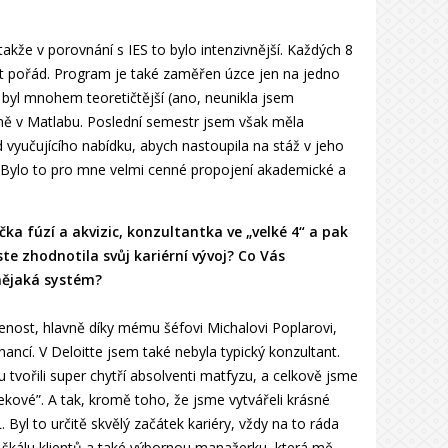
kže v porovnání s IES to bylo intenzivnější. Každých 8
it pořád. Program je také zaměřen úzce jen na jedno
byl mnohem teoretičtější (ano, neunikla jsem
 v Matlabu. Poslední semestr jsem však měla
 vyučujícího nabídku, abych nastoupila na stáž v jeho
t. Bylo to pro mne velmi cenné propojení akademické a
čka fúzí a akvizic, konzultantka ve „velké 4“ a pak
te zhodnotila svůj kariérní vývoj? Co Vás
nějaká systém?
nost, hlavně díky mému šéfovi Michalovi Poplarovi,
nancí. V Deloitte jsem také nebyla typický konzultant.
tvořili super chytří absolventi matfyzu, a celkově jsme
eekové”. A tak, kromě toho, že jsme vytvářeli krásné
yl to určitě skvělý začátek kariéry, vždy na to ráda
u škálu klientů a také výbornou manažerku, která mě