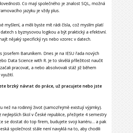
é dovednosti. Co mají společného je znalost SQL, možná
ramovacího jazyku je vždy plus.
myšlení, a měli byste mít rádi čísla, což myslím platí
datech s byznysovou logikou a být praktický a efektivní.
ajít nějaký specifický rys nebo vzorec v datech.
s Josefem Baruníkem. Dnes je na IESU řada nových
o Data Science with R. Je to skvělá příležitost naučit
ačali pracovat, a nebo absolvovali stáž již během
využití.
jete brzký návrat do práce, už pracujete nebo jste
u než na rodinný život (samozřejmě existují výjimky).
 z nejlepších škol v České republice, přežijete 4 semestry
e se dostat do top firem, budujete svoji kariéru… a pak
eská společnost stále není navyklá na to, aby chodili