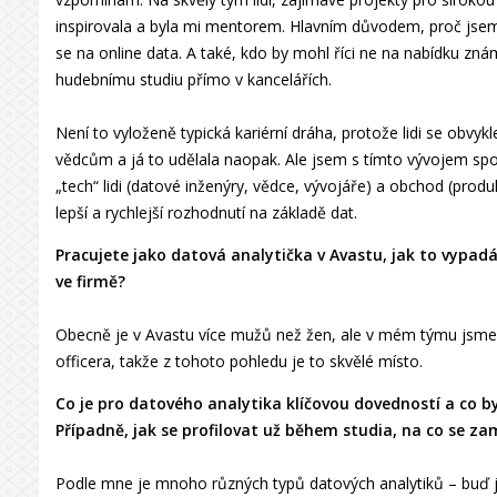
inspirovala a byla mi mentorem. Hlavním důvodem, proč jsem 
se na online data. A také, kdo by mohl říci ne na nabídku zná
hudebnímu studiu přímo v kancelářích.
Není to vyloženě typická kariérní dráha, protože lidi se obvy
vědcům a já to udělala naopak. Ale jsem s tímto vývojem spo
„tech“ lidi (datové inženýry, vědce, vývojáře) a obchod (pr
lepší a rychlejší rozhodnutí na základě dat.
Pracujete jako datová analytička v Avastu, jak to vypad
ve firmě?
Obecně je v Avastu více mužů než žen, ale v mém týmu jsme 2
officera, takže z tohoto pohledu je to skvělé místo.
Co je pro datového analytika klíčovou dovedností a co b
Případně, jak se profilovat už během studia, na co se za
Podle mne je mnoho různých typů datových analytiků – buď jso