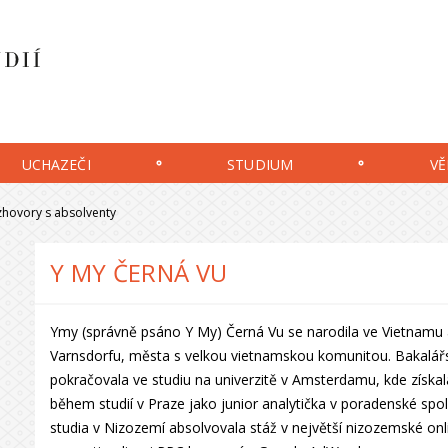
UCHAZEČI
STUDIUM
VĚ
hovory s absolventy
Y MY ČERNÁ VU
Ymy (správně psáno Y My) Černá Vu se narodila ve Vietnamu a
Varnsdorfu, města s velkou vietnamskou komunitou. Bakalářs
pokračovala ve studiu na univerzitě v Amsterdamu, kde získala
během studií v Praze jako junior analytička v poradenské spo
studia v Nizozemí absolvovala stáž v největší nizozemské onli