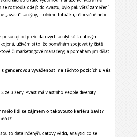
se rozhodla odejít do Avastu, bylo pak větší zaměření
mé „avastí“ kantýny, stolnímu fotbálku, tělocvičně nebo
kle posunují od pozic datových analytiků k datovým
kojená, užívám si to, že pomáhám spojovat ty čistě
oduktové či marketingové manažery) a pomáhám jim dělat
á s genderovou vyváženosti na těchto pozicích u Vás
 ze 3 ženy. Avast má vlastního People diversity
y mělo lidi se zájmem o takovouto kariéru bavit?
měřit?
u to data inženýři, datový vědci, analytici co se