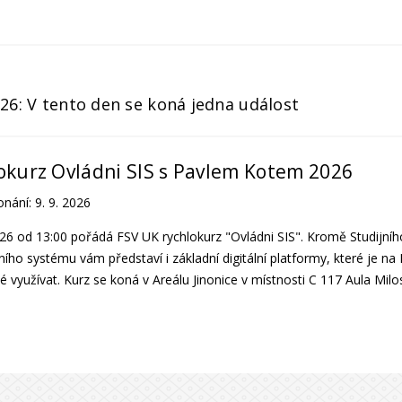
2026: V tento den se koná jedna událost
okurz Ovládni SIS s Pavlem Kotem 2026
onání:
9. 9. 2026
026 od 13:00 pořádá FSV UK rychlokurz "Ovládni SIS". Kromě Studijníh
ího systému vám představí i základní digitální platformy, které je na
využívat. Kurz se koná v Areálu Jinonice v místnosti C 117 Aula Milo