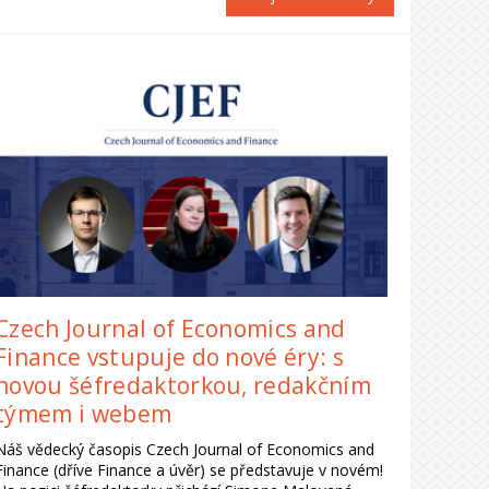
Czech Journal of Economics and
Finance vstupuje do nové éry: s
novou šéfredaktorkou, redakčním
týmem i webem
Náš vědecký časopis Czech Journal of Economics and
Finance (dříve Finance a úvěr) se představuje v novém!