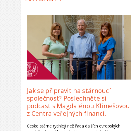
Jak se připravit na stárnoucí
společnost? Poslechněte si
podcast s Magdalénou Klimešovou
z Centra veřejných financí.
Česko stárne rychleji než řada dalších evropských