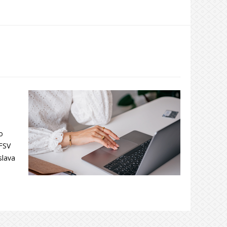
o
 FSV
slava