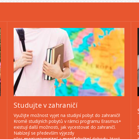
Studujte v zahraničí
Využijte možnost vyjet na studijní pobyt do zahraničí!
Kromě studijních pobytů v rámci programu Erasmus+
existují další možnosti, jak vycestovat do zahraničí.
Nabízejí se především výjezdy
přes
meziuniverzitní
a
mezifakultní
dohody, které