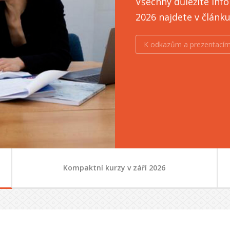
Všechny důležité info
2026 najdete v článk
K odkazům a prezentacím
Kompaktní kurzy v září 2026