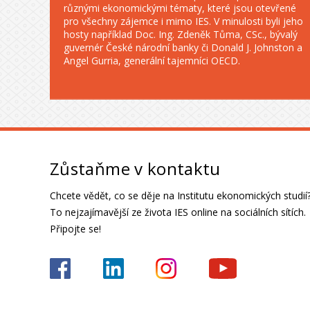
různými ekonomickými tématy, které jsou otevřené
pro všechny zájemce i mimo IES. V minulosti byli jeho
hosty například Doc. Ing. Zdeněk Tůma, CSc., bývalý
guvernér České národní banky či Donald J. Johnston a
Angel Gurria, generální tajemníci OECD.
Zůstaňme v kontaktu
Chcete vědět, co se děje na Institutu ekonomických studií
To nejzajímavější ze života IES online na sociálních sítích.
Připojte se!