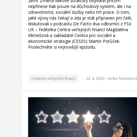
zemí. Změna věkové struktury obyvatel přitom
nepřinese tlak pouze na důchodový systém, ale i na
zdravotnictví, sociální služby nebo trh práce. O tom,
jaké výzvy nás čekají a zda je stát připraven jim čelit,
diskutovali v podcastu De Facto dva odborníci z FSV
UK – ředitelka Centra veřejných financí Magdaléna
Klimešová a zakladatel Centra pro sociální a
ekonomické strategie (CESES) Martin Potůček.
Poslechněte si nejnovější epizodu.
Centrum veřejných financí
22. 6. 2026 -
Lenka Šimůnkov