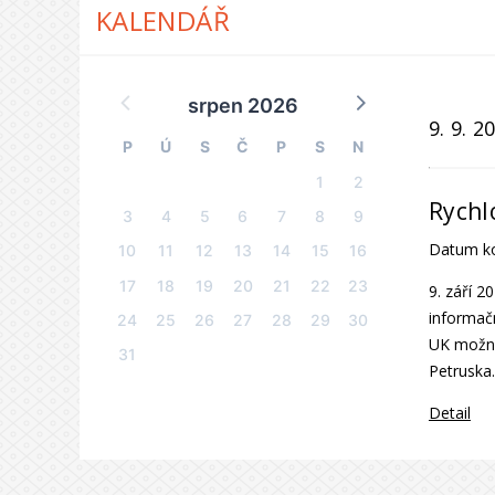
KALENDÁŘ
srpen 2026
9. 9. 
P
Ú
S
Č
P
S
N
1
2
Rychl
3
4
5
6
7
8
9
Datum k
10
11
12
13
14
15
16
17
18
19
20
21
22
23
9. září 2
informačn
24
25
26
27
28
29
30
UK možné 
31
Petruska.
Detail