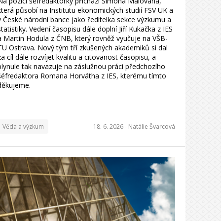
Na pozici šéfredaktorky přichází Simona Malovaná,
která působí na Institutu ekonomických studií FSV UK a
v České národní bance jako ředitelka sekce výzkumu a
statistiky. Vedení časopisu dále doplní Jiří Kukačka z IES
a Martin Hodula z ČNB, který rovněž vyučuje na VŠB-
TU Ostrava. Nový tým tří zkušených akademiků si dal
za cíl dále rozvíjet kvalitu a citovanost časopisu, a
plynule tak navazuje na záslužnou práci předchozího
šéfredaktora Romana Horvátha z IES, kterému tímto
děkujeme.
Věda a výzkum
18. 6. 2026 -
Natálie Švarcová