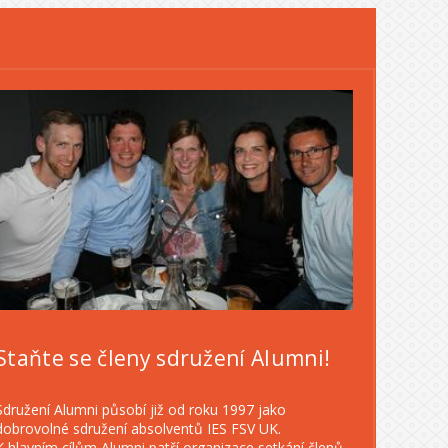
Staňte se členy sdružení Alumni!
Sdružení Alumni působí již od roku 1997 jako
dobrovolné sdružení absolventů IES FSV UK.
K hlavním cílům Alumni patří organizace setkání členů