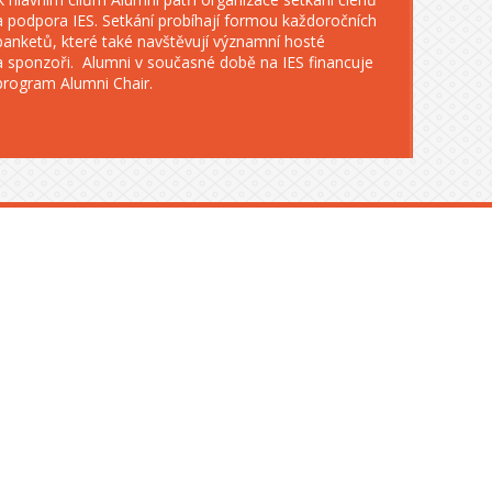
a podpora IES. Setkání probíhají formou každoročních
banketů, které také navštěvují významní hosté
a sponzoři. Alumni v současné době na IES financuje
program Alumni Chair.