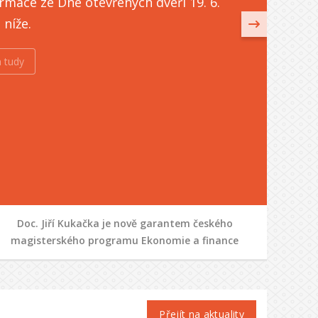
rmace ze Dne otevřených dveří 19. 6.
u níže.
 tudy
Doc. Jiří Kukačka je nově garantem českého
magisterského programu Ekonomie a finance
Přejít na aktuality