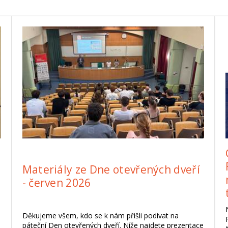
Materiály ze Dne otevřených dveří
- červen 2026
Děkujeme všem, kdo se k nám přišli podívat na
páteční Den otevřených dveří. Níže najdete prezentace