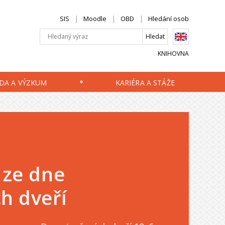
SIS
Moodle
OBD
Hledání osob
KNIHOVNA
DA A VÝZKUM
KARIÉRA A STÁŽE
 ze dne
h dveří