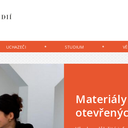
UCHAZEČI
STUDIUM
VĚ
Materiály
otevřenýc