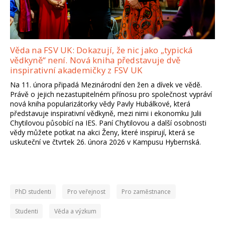
Věda na FSV UK: Dokazují, že nic jako „typická
vědkyně“ není. Nová kniha představuje dvě
inspirativní akademičky z FSV UK
Na 11. února připadá Mezinárodní den žen a dívek ve vědě.
Právě o jejich nezastupitelném přínosu pro společnost vypráví
nová kniha popularizátorky vědy Pavly Hubálkové, která
představuje inspirativní vědkyně, mezi nimi i ekonomku Julii
Chytilovou působící na IES. Paní Chytilovou a další osobnosti
vědy můžete potkat na akci Ženy, které inspirují, která se
uskuteční ve čtvrtek 26. února 2026 v Kampusu Hybernská.
PhD studenti
Pro veřejnost
Pro zaměstnance
Studenti
Věda a výzkum