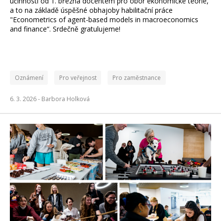
účinností od 1. března docentem pro obor ekonomické teorie,
a to na základě úspěšné obhajoby habilitační práce
"Econometrics of agent-based models in macroeconomics
and finance“. Srdečně gratulujeme!
Oznámení
Pro veřejnost
Pro zaměstnance
6. 3. 2026 -
Barbora Holková