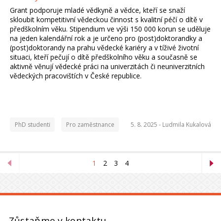
Grant podporuje mladé vědkyně a vědce, kteří se snaží
skloubit kompetitivní vědeckou činnost s kvalitní péčí o dítě v
předškolním věku. Stipendium ve výši 150 000 korun se uděluje
na jeden kalendářní rok a je určeno pro (post)doktorandky a
(post)doktorandy na prahu vědecké kariéry a v tíživé životní
situaci, kteří pečují o dítě předškolního věku a současně se
aktivně věnují vědecké práci na univerzitách či neuniverzitních
vědeckých pracovištích v České republice.
PhD studenti
Pro zaměstnance
5. 8. 2025 -
Ludmila Kukalová
1
2
3
4
Zůstaňme v kontaktu