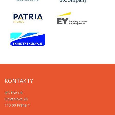
KONTAKTY
IES FSV UK
Opletalova 26
110 00 Praha 1