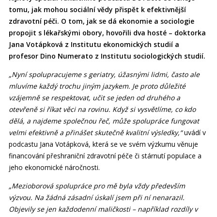
tomu, jak mohou sociální vědy přispět k efektivnější
zdravotní péči. O tom, jak se dá ekonomie a sociologie
propojit s lékařskými obory, hovořili dva hosté – doktorka
Jana Votápková z Institutu ekonomických studií a
profesor Dino Numerato z Institutu sociologických studií.
„Nyní spolupracujeme s geriatry, úžasnými lidmi, často ale
mluvíme každý trochu jiným jazykem. Je proto důležité
vzájemně se respektovat, učit se jeden od druhého a
otevřeně si říkat věci na rovinu. Když si vysvětlíme, co kdo
dělá, a najdeme společnou řeč, může spolupráce fungovat
velmi efektivně a přinášet skutečně kvalitní výsledky,“
uvádí v
podcastu Jana Votápková, která se ve svém výzkumu věnuje
financování přeshraniční zdravotní péče či stárnutí populace a
jeho ekonomické náročnosti.
„Mezioborová spolupráce pro mě byla vždy především
výzvou. Na žádná zásadní úskalí jsem při ní nenarazil.
Objevily se jen každodenní maličkosti – například rozdíly v