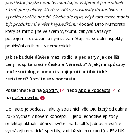
používání jazyka nebo terminologie. Vzájemně jsme sdíleli
různé perspektivy, které se někdy dostávaly do konfliktu a
vytvářely určité napětí. Skvělé ale bylo, když tato tenze mohla
být produktivní a vést k výsledkům,“
dodává Dino Numerato,
který se mimo jiné ve svém výzkumu zabýval váhavým
postojem k očkování a nyní se zaměřuje na sociální aspekty
používání antibiotik v nemocnicích.
Jak se buduje důvěra mezi rodiči a pediatry? Jak se liší
ceny hospitalizací v Česku a Německu? A jakými způsoby
může sociologie pomoci v boji proti antibiotické
rezistenci? Dozvíte se v podcastu.
Poslechněte si na
Spotify
nebo
Apple Podcasts
či
na
našem webu
De Facto je podcast Fakulty sociálních věd UK, který od dubna
2025 vychází v novém konceptu – jeho jednotlivé epizody
reflektují aktuální dění ve světě i na fakultě. Jednou měsíčně
vycházejí tematické speciály, v nichž vícero expertů z FSV UK