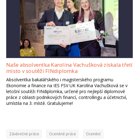
Naše absolventka Karolína Vachušková získala třetí
místo v soutěži FINdiplomka
Absolventka bakalářského i magisterského programu
Ekonomie a finance na IES FSV UK Karolína Vachušková se v
letošní soutěži FINdiplomka, určené pro nejlepší diplomové
práce z oblasti podnikových financí, controllingu a účetnictví,
umístila na 3. místě. Gratulujeme!
Závěrečné práce
Oceněné práce
Ocenění