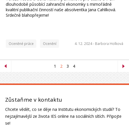
dlouhodobě působící zahraniční ekonomky s mimořádně
kvalitní publikační činností naše absolventka Jana Cahlíková.
Srdečně blahopřejeme!
Oceněné práce
Ocenění
4. 12. 2024 -
Barbora Holková
1
2
3
4
Zůstaňme v kontaktu
Chcete vědět, co se děje na Institutu ekonomických studií? To
nejzajímavější ze života IES online na sociálních sítích. Připojte
se!