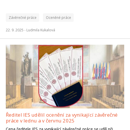
Závěrečné práce
Oceněné práce
22. 9. 2025 -
Ludmila Kukalová
Ředitel IES udělil ocenění za vynikající závěrečné
práce v lednu a v červnu 2025
Cena ředitele IES za vynikající závěrečné práce se udílí při