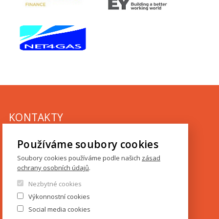
KONTAKTY
IES FSV UK
Používáme soubory cookies
Opletalova 26
Soubory cookies používáme podle našich
zásad
110 00 Praha 1
ochrany osobních údajů
.
Nezbytné cookies
Tel.: +420 222 112 330
Výkonnostní cookies
Tel.: +420 222 112 305
Social media cookies
ies@fsv.cuni.cz