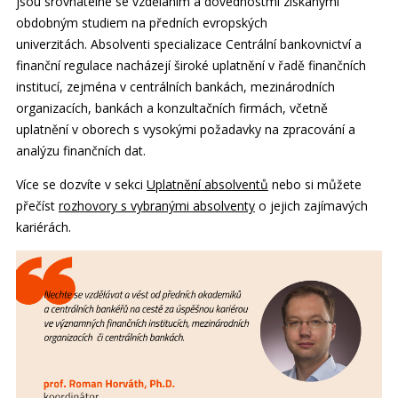
jsou srovnatelné se vzděláním a dovednostmi získanými
obdobným studiem na předních evropských
univerzitách. Absolventi specializace Centrální bankovnictví a
finanční regulace nacházejí široké uplatnění v řadě finančních
institucí, zejména v centrálních bankách, mezinárodních
organizacích, bankách a konzultačních firmách, včetně
uplatnění v oborech s vysokými požadavky na zpracování a
analýzu finančních dat.
Více se dozvíte v sekci
Uplatnění absolventů
nebo si můžete
přečíst
rozhovory s vybranými absolventy
o jejich zajímavých
kariérách.