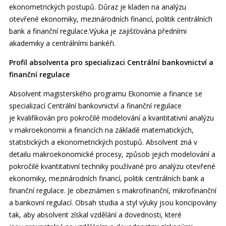
ekonometrických postupů. Důraz je kladen na analýzu
otevřené ekonomiky, mezinárodních financí, politik centrálních
bank a finanční regulace.Výuka je zajišťována předními
akademiky a centrálními bankéři.
Profil absolventa pro specializaci Centrální bankovnictví a
finanční regulace
Absolvent magisterského programu Ekonomie a finance se
specializací Centrální bankovnictví a finanční regulace
je kvalifikován pro pokročilé modelování a kvantitativní analýzu
v makroekonomii a financích na základě matematických,
statistických a ekonometrických postupů. Absolvent zná v
detailu makroekonomické procesy, způsob jejich modelování a
pokročilé kvantitativní techniky používané pro analýzu otevřené
ekonomiky, mezinárodních financí, politik centrálních bank a
finanční regulace. Je obeznámen s makrofinanční, mikrofinanční
a bankovní regulací. Obsah studia a styl výuky jsou koncipovány
tak, aby absolvent získal vzdělání a dovednosti, které